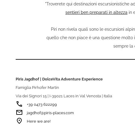
"Troverete qui destinazioni escursionistiche ad
sentieri ben preparati in altezza
in 
Piri non rivela quali sono le escursioni alpin
quello che non piace è una questione molto i
sempre la c
Piris Jagdhof | DolceVita Adventure Experience
Famiglia Pirhofer Martin
Via dei Signori 15 | I-39021 Laces in Val Venosta | Italia
phone
+39 0473 622299
email
jagdhof@piris-places.com
room
Here we are!