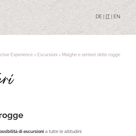
DE
|
IT
|
EN
ctive Experience
>
Escursioni
>
Malghe e sentieri delle rogge
eri
 rogge
sibilità di escursioni
a tutte le altitudini: