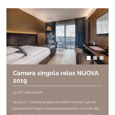
arrow_back_ios
arrow_forward_ios
Camera singola relax NUOVA
2019
23 m² | 1 persona/e
ca. 23 m² -
Camera singola con letto francese (1,40 m),
pavimento in legno e balcone panoramico con sole del
mattino e vista splendida. Bagno con doccia, lavabo e