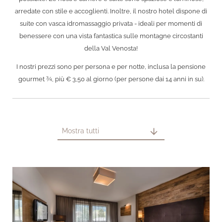
arredate con stile e accoglienti. Inoltre, il nostro hotel dispone di
suite con vasca idromassaggio privata - ideali per momenti di
benessere con una vista fantastica sulle montagne circostanti
della Val Venosta!
I nostri prezzi sono per persona e per notte, inclusa la pensione
gourmet ¾, più € 3,50 al giorno (per persone dai 14 anni in su).
arrow_downward
Mostra tutti
arrow_back_ios
arrow_forward_ios