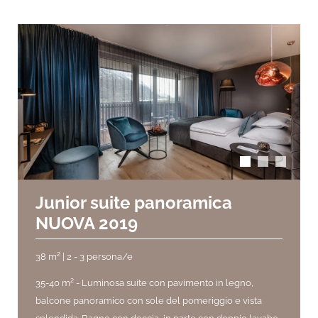
arrow_back_ios
arrow_forward_ios
Junior suite panoramica
NUOVA 2019
38 m² | 2 - 3 persona/e
35-40 m² -
Luminosa suite con pavimento in legno,
balcone panoramico con sole del pomeriggio e vista