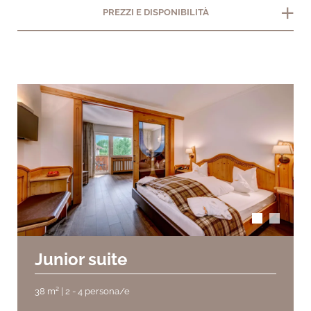
add
PREZZI E DISPONIBILITÀ
arrow_back_ios
arrow_forward_ios
Junior suite
38 m² | 2 - 4 persona/e