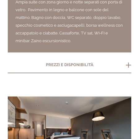
Ampia suite con zona giorno e notte separati con porta di
vetro. Pavimento in legno e balcone con sole del
mattino. Bagno con doccia, WC separato, doppio lavabo,
specchio cosmetico e asciugacapelli, borsa wellness con
accappatoio e ciabatte. Cassaforte, TV sat, WI-FI e
minibar. Zaino escursionistico.
add
PREZZI E DISPONIBILITÀ
arrow_back_ios
arrow_forward_ios