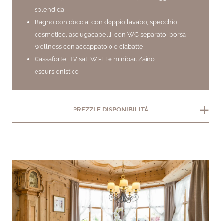
splendida
Bagno con doccia, con doppio lavabo, specchio
cosmetico, asciugacapelli, con WC separato, borsa
wellness con accappatoio e ciabatte
Cassaforte, TV sat, WI-FI e minibar. Zaino
escursionistico
add
PREZZI E DISPONIBILITÀ
arrow_back_ios
arrow_forward_ios