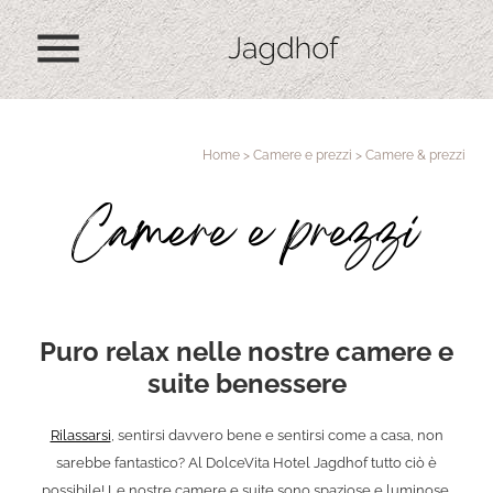
menu
Home
>
Camere e prezzi
>
Camere & prezzi
Camere e prezzi
Puro relax nelle nostre camere e
suite benessere
Rilassarsi
, sentirsi davvero bene e sentirsi come a casa, non
sarebbe fantastico? Al DolceVita Hotel Jagdhof tutto ciò è
possibile! Le nostre camere e suite sono spaziose e luminose,