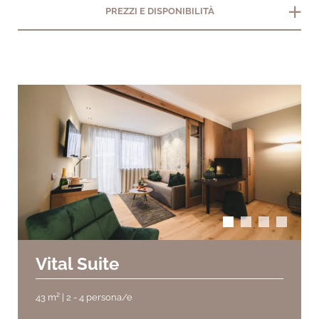
add
PREZZI E DISPONIBILITÀ
arrow_back_ios
arrow_forward_ios
Vital Suite
43 m² | 2 - 4 persona/e