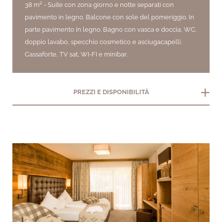
38 m² -
Suite con zona giorno e notte separati con
pavimento in legno. Balcone con sole del pomeriggio. In
parte pavimento in legno. Bagno con vasca e doccia, WC,
doppio lavabo, specchio cosmetico e asciugacapelli.
Cassaforte, TV sat, WI-FI e minibar.
add
PREZZI E DISPONIBILITÀ
arrow_back_ios
arrow_forward_ios