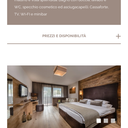
WC, specchio cosmetico ed asciugacapelli. Cassaforte,
TV, WI-FI e minibar
add
PREZZI E DISPONIBILITÀ
arrow_back_ios
arrow_forward_ios