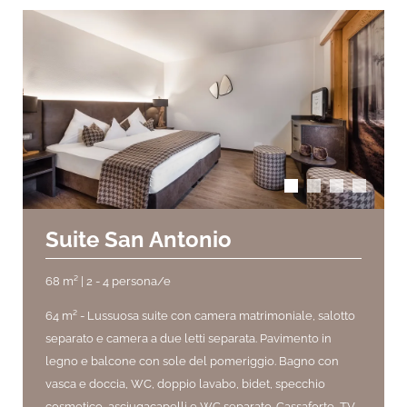
arrow_back_ios
arrow_forward_ios
Suite San Antonio
68 m² | 2 - 4 persona/e
64 m² -
Lussuosa suite con camera matrimoniale, salotto
separato e camera a due letti separata. Pavimento in
legno e balcone con sole del pomeriggio. Bagno con
vasca e doccia, WC, doppio lavabo, bidet, specchio
cosmetico, asciugacapelli e WC separato. Cassaforte, TV