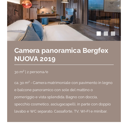
arrow_back_ios
arrow_forward_ios
Camera panoramica Bergfex
NUOVA 2019
30 m² | 2 persona/e
ca. 30 m² -
Camera matrimoniale con pavimento in legno
e balcone panoramico con sole del mattino o
pomeriggio e vista splendida. Bagno con doccia,
specchio cosmetico, asciugacapelli, in parte con doppio
lavabo e WC separato.
Cassaforte, TV, WI-FI e minibar.