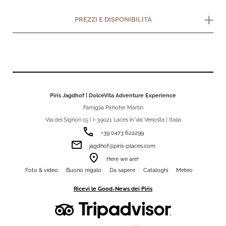
add
PREZZI E DISPONIBILITÀ
Piris Jagdhof | DolceVita Adventure Experience
Famiglia Pirhofer Martin
Via dei Signori 15 | I-39021 Laces in Val Venosta | Italia
phone
+39 0473 622299
email
jagdhof@piris-places.com
room
Here we are!
Foto & video
Buono regalo
Da sapere
Cataloghi
Meteo
Ricevi le Good-News dei Piris