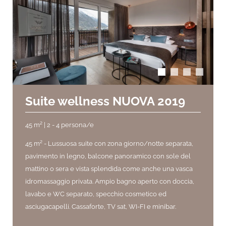
arrow_back_ios
arrow_forward_ios
Suite wellness NUOVA 2019
45 m² | 2 - 4 persona/e
45 m² -
Lussuosa suite con zona giorno/notte separata,
pavimento in legno,
balcone panoramico con sole del
mattino o sera e vista splendida come anche una vasca
idromassaggio privata. Ampio bagno aperto con doccia,
lavabo e WC separato, specchio cosmetico ed
asciugacapelli. Cassaforte, TV sat, WI-FI e minibar.