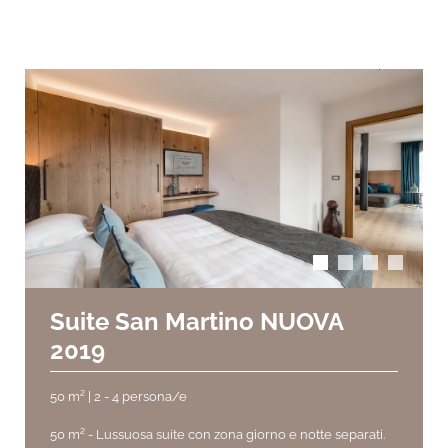
arrow_back_ios
arrow_forward_ios
Suite San Martino NUOVA
2019
50 m² | 2 - 4 persona/e
50 m² -
Lussuosa suite con zona giorno e notte separati.