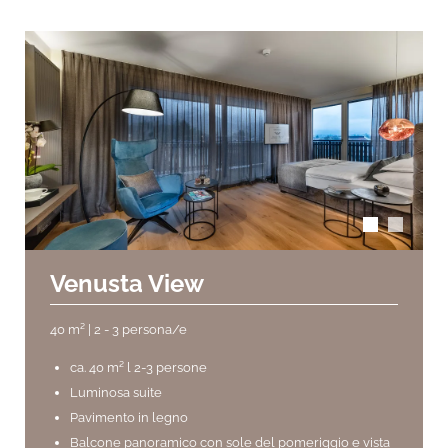
arrow_back_ios
arrow_forward_ios
Venusta View
40 m² | 2 - 3 persona/e
ca. 40 m² l 2-3 persone
Luminosa suite
Pavimento in legno
Balcone panoramico con sole del pomeriggio e vista