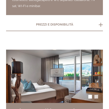
sat, WI-FI e minibar.
add
PREZZI E DISPONIBILITÀ
arrow_back_ios
arrow_forward_ios