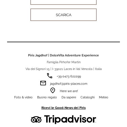
SCARICA
Piris Jagdhof | DolceVita Adventure Experience
Famiglia Pirhofer Martin
Via dei Signori 15 | I-39021 Laces in Val Venosta | Italia
phone
+39 0473 622299
email
jagdhof@piris-places.com
room
Here we are!
Foto & video
Buono regalo
Da sapere
Cataloghi
Meteo
Ricevi le Good-News dei Piris