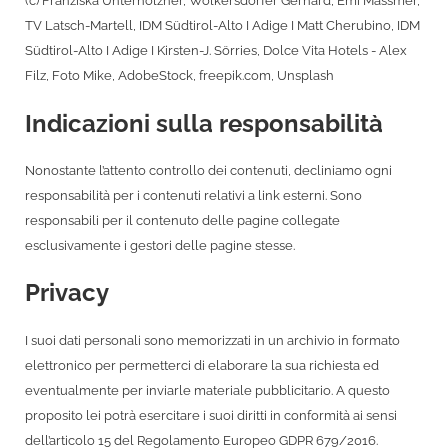
(c) Franziska Unterholzner, Wolkersdorfer Gerhard, Emi Massmer,
TV Latsch-Martell, IDM Südtirol-Alto I Adige I Matt Cherubino, IDM
Südtirol-Alto I Adige I Kirsten-J. Sörries, Dolce Vita Hotels - Alex
Filz, Foto Mike, AdobeStock, freepik.com, Unsplash
Indicazioni sulla responsabilità
Nonostante l’attento controllo dei contenuti, decliniamo ogni
responsabilità per i contenuti relativi a link esterni. Sono
responsabili per il contenuto delle pagine collegate
esclusivamente i gestori delle pagine stesse.
Privacy
I suoi dati personali sono memorizzati in un archivio in formato
elettronico per permetterci di elaborare la sua richiesta ed
eventualmente per inviarle materiale pubblicitario. A questo
proposito lei potrà esercitare i suoi diritti in conformità ai sensi
dell’articolo 15 del Regolamento Europeo GDPR 679/2016.