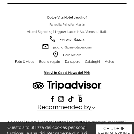
Dolce Vita Hotel Jagdhof
Famiglia Pirhofer Martin
Via dei Signori 15 | I-39021 Laces in Val Venosta | Italia
phone
+39 0473 622299
email
jagdhof@piris-places.com
room
Here we are!
Foto & video
Buono regalo
Da sapere
Cataloghi
Meteo
Ricevi le Good-News dei Piris
Recommended by
keyboard_arrow_down
Colophon
|
Privacy
|
Sitemap
|
Partner
|
Newsletter
| Webdesign: Brandnamic |
Questo sito utilizza dei cookies per scopi
CHIUDERE
©
piloly.com
funzionali e analitici. Per saperne di più si
SEGNALAZIONE