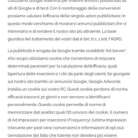
Utilizziamo Google Adwords per inserire annunci pubblicitari su
siti di Google e di terzi. Con il monitoraggio delle conversioni
possiamo valutare l’efficacia delle singole azioni pubblicitarie. In
questo modo cerchiamo di mostrarvi annunci pubblicitari che vi
interessino e di rendere il nostro sito più attraente. La base
giuridica del trattamento dei vostri dati è l’art. 6 c. 1 lett. f RGPD.
La pubblicità è erogata da Google tramite cosiddetti “Ad Server”.
Allo scopo utilizziamo cookie che consentono di misurare
determinati parametri per la valutazione dell’efficacia, quali
l’apertura delle inserzioni o i clic da parte degli utenti. Se giungete
sul nostro sito tramite un annuncio Google, Google Adwords
installa un cookie sul vostro PC. Questi cookie perdono di norma
efficacia trascorsi 30 giorni e non servono a identificarvi
personalmente. Questo cookie permette di norma di
memorizzare dati analitici quali l’ID univoco del cookie, il numero
di Ad Impression per inserzione (Frequency), l’ultima Impression
(rilevante per post-view conversions) e informazioni di opt-out
(annotazione del fatto che l’utente non desidera più essere