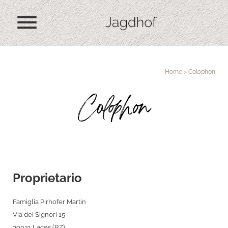
menu
Home
>
Colophon
Colophon
Proprietario
Famiglia Pirhofer Martin
Via dei Signori 15
39021 Laces (BZ)