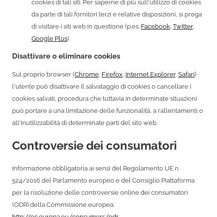
cookies di tali siti. Per saperne di più sull'utilizzo di cookies
da parte di tali fornitori terzi e relative disposizioni, si prega
di visitare i siti web in questione (p.es.
Facebook
,
Twitter
,
Google Plus
).
Disattivare o eliminare cookies
Sul proprio browser (
Chrome
,
Firefox
,
Internet Explorer
,
Safari
)
l'utente può disattivare il salvataggio di cookies o cancellare i
cookies salvati, procedura che tuttavia in determinate situazioni
può portare a una limitazione delle funzionalità, a rallentamenti o
all'inutilizzabilità di determinate parti del sito web.
Controversie dei consumatori
Informazione obbligatoria ai sensi del Regolamento UE n.
524/2016 del Parlamento europeo e del Consiglio Piattaforma
per la risoluzione delle controversie online dei consumatori
(ODR) della Commissione europea:
http://ec.europa.eu/consumers/odr