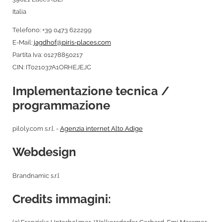
Italia
Telefono: +39 0473 622299
E-Mail:
jagdhof@piris-places.com
Partita Iva: 01278850217
CIN: IT021037A1ORHEJEJC
Implementazione tecnica /
programmazione
piloly.com s.r.l. -
Agenzia internet Alto Adige
Webdesign
Brandnamic s.r.l
Credits immagini: