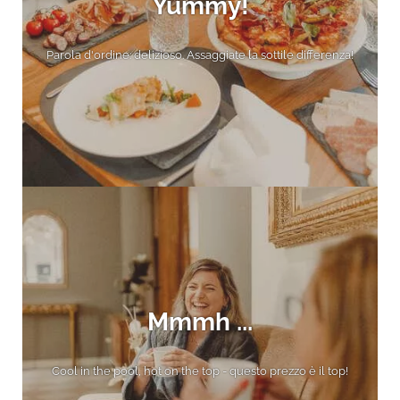
Yummy!
Parola d'ordine: delizioso. Assaggiate la sottile differenza!
Mmmh ...
Cool in the pool, hot on the top - questo prezzo è il top!