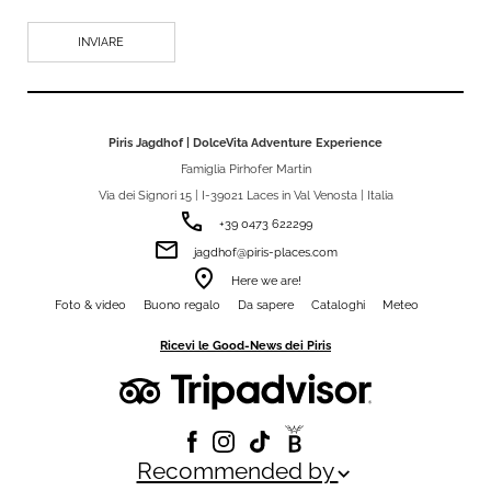
Piris Jagdhof | DolceVita Adventure Experience
Famiglia Pirhofer Martin
Via dei Signori 15 | I-39021 Laces in Val Venosta | Italia
phone
+39 0473 622299
email
jagdhof@piris-places.com
room
Here we are!
Foto & video
Buono regalo
Da sapere
Cataloghi
Meteo
Ricevi le Good-News dei Piris
Recommended by
keyboard_arrow_down