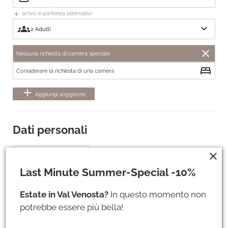
arrivo e partenza alternativi
add
expand_more
groups
close
Nessuna richiesta di camera speciale
bed
Considerare la richiesta di una camera
add
Aggiungi soggiorno
Dati personali
close
Titolo *
Last Minute Summer-Special -10%
Estate in Val Venosta?
In questo momento non
potrebbe essere più bella!