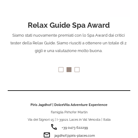
Relax Guide Spa Award
Siamo stati nuovamente premiati con lo Spa Award dai critici
tester della Relax Guide. Siamo riusciti a ottenere un totale di 2
gigli e una valutazione molto buona.
Piris Jagdhof | DolceVita Adventure Experience
Famiglia Pirhofer Martin
Via dei Signori 15 | I-39021 Laces in Val Venosta | Italia
phone
+39 0473 622299
email
jagdhof@piris-places.com