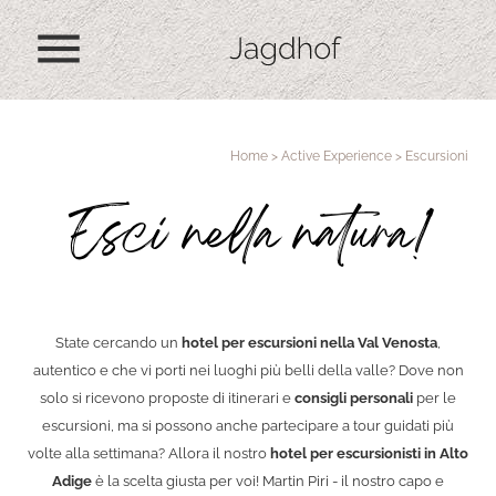
menu
Home
>
Active Experience
>
Escursioni
Esci nella natura!
State cercando un
hotel per escursioni nella Val Venosta
,
autentico e che vi porti nei luoghi più belli della valle? Dove non
solo si ricevono proposte di itinerari e
consigli personali
per le
escursioni, ma si possono anche partecipare a tour guidati più
volte alla settimana? Allora il nostro
hotel per escursionisti in Alto
Adige
è la scelta giusta per voi! Martin Piri - il nostro capo e