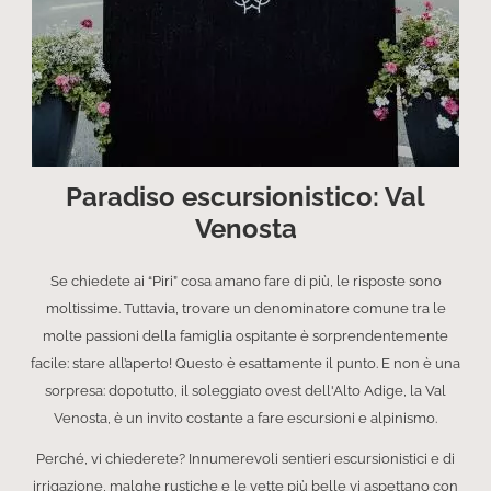
Paradiso escursionistico: Val
Venosta
Se chiedete ai “Piri” cosa amano fare di più, le risposte sono
moltissime. Tuttavia, trovare un denominatore comune tra le
molte passioni della famiglia ospitante è sorprendentemente
facile: stare all’aperto! Questo è esattamente il punto. E non è una
sorpresa: dopotutto, il soleggiato ovest dell'Alto Adige, la Val
Venosta, è un invito costante a fare escursioni e alpinismo.
Perché, vi chiederete? Innumerevoli sentieri escursionistici e di
irrigazione, malghe rustiche e le vette più belle vi aspettano con