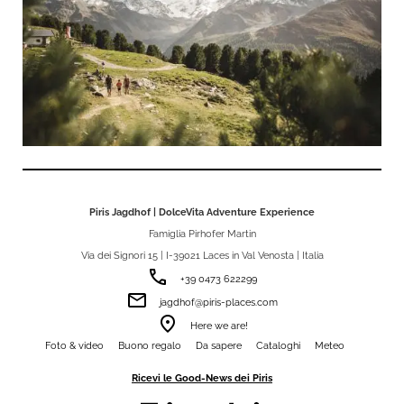
Piris Jagdhof | DolceVita Adventure Experience
Famiglia Pirhofer Martin
Via dei Signori 15 | I-39021 Laces in Val Venosta | Italia
phone
+39 0473 622299
email
jagdhof@piris-places.com
room
Here we are!
Foto & video
Buono regalo
Da sapere
Cataloghi
Meteo
Ricevi le Good-News dei Piris