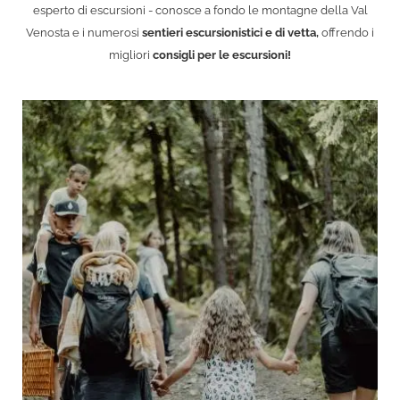
esperto di escursioni - conosce a fondo le montagne della Val
Venosta e i numerosi
sentieri escursionistici e di vetta,
offrendo i
migliori
consigli per le escursioni!