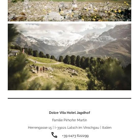
Dolce Vita Hotel Jagdhof
Familie Pirhofer Martin
Herrengasse 15 | I-39021 Latsch im Vinschgau | Italien
phone
+39 0473 622299