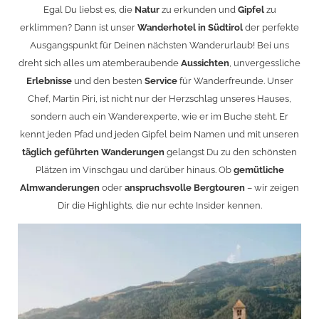
Egal Du liebst es, die
Natur
zu erkunden und
Gipfel
zu
erklimmen? Dann ist unser
Wanderhotel in Südtirol
der perfekte
Ausgangspunkt für Deinen nächsten Wanderurlaub! Bei uns
dreht sich alles um atemberaubende
Aussichten
, unvergessliche
Erlebnisse
und den besten
Service
für Wanderfreunde. Unser
Chef, Martin Piri, ist nicht nur der Herzschlag unseres Hauses,
sondern auch ein Wanderexperte, wie er im Buche steht. Er
kennt jeden Pfad und jeden Gipfel beim Namen und mit unseren
täglich geführten Wanderungen
gelangst Du zu den schönsten
Plätzen im Vinschgau und darüber hinaus. Ob
gemütliche
Almwanderungen
oder
anspruchsvolle Bergtouren
– wir zeigen
Dir die Highlights, die nur echte Insider kennen.