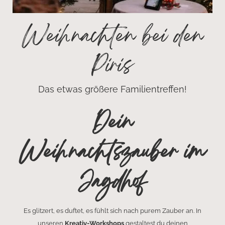
Weihnachten bei den
Piris
Das etwas größere Familientreffen!
Dein
Weihnachtszauber im
Jagdhof
Es glitzert, es duftet, es fühlt sich nach purem Zauber an. In
unseren
Kreativ-Workshops
gestaltest du deinen