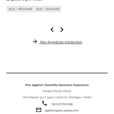
30.11. - 08.12.2026
19.12. - 22.12.2026
keyboard_arrow_left
keyboard_arrow_right
arrow_forward
Alle Angebote entdecken
Piris Jagdhof | DolceVita Adventure Experience
Familie Pirhofer Martin
Herrengasse 15 | I-39021 Latsch im Vinschgau | Italien
phone
+39 0473 622299
email
jagdhof@piris-places.com