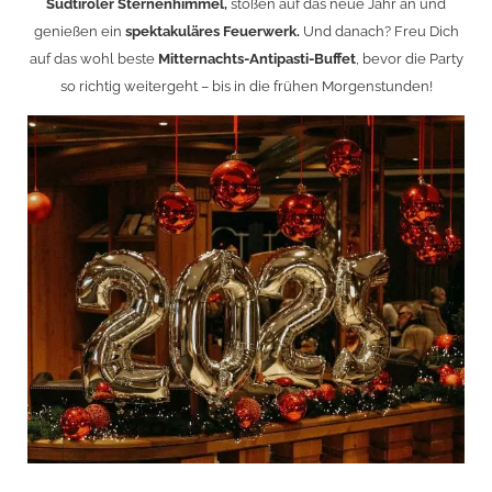
Südtiroler Sternenhimmel,
stoßen auf das neue Jahr an und
genießen ein
spektakuläres Feuerwerk.
Und danach? Freu Dich
auf das wohl beste
Mitternachts-Antipasti-Buffet
, bevor die Party
so richtig weitergeht – bis in die frühen Morgenstunden!