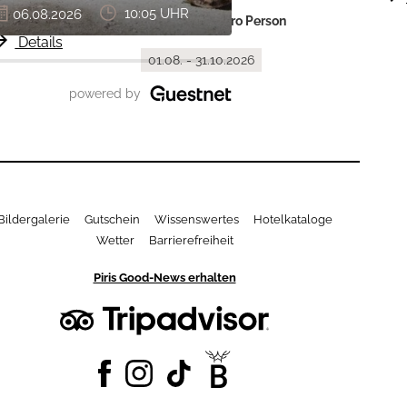
5 Nächte
06.08.2026
10:05 UHR
06.08.2026
ab 1.116,50 € pro Person
forward
Details
">
">
01.08. - 31.10.2026
powered by
Bildergalerie
Gutschein
Wissenswertes
Hotelkataloge
Wetter
Barrierefreiheit
Piris Good-News erhalten