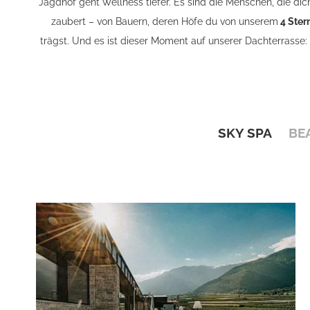
Jagdhof geht Wellness tiefer. Es sind die Menschen, die dic
zaubert – von Bauern, deren Höfe du von unserem
4 Ster
trägst. Und es ist dieser Moment auf unserer Dachterrasse:
SKY SPA
BE