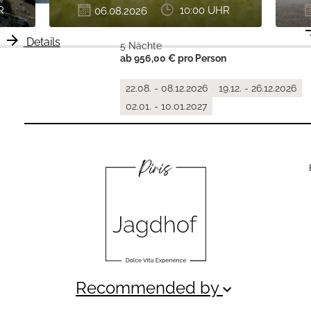
Family Jackpot: 50% für
R
06.08.2026
10:00 UHR
die Kids
arrow_
arrow_forward
Details
">
5 Nächte
ab 956,00 € pro Person
22.08. - 08.12.2026
19.12. - 26.12.2026
02.01. - 10.01.2027
Recommended by
keyboard_arrow_down