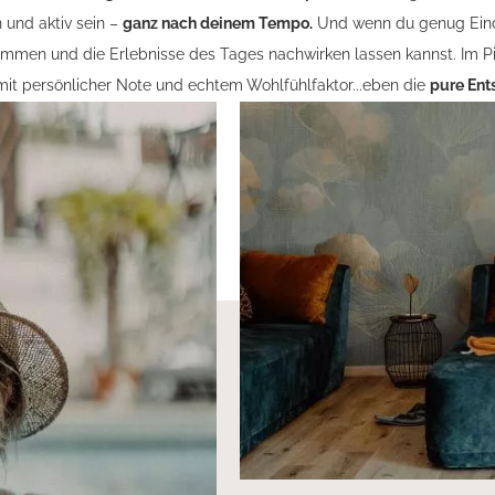
n und aktiv sein –
ganz nach deinem Tempo.
Und wenn du genug Eind
ommen und die Erlebnisse des Tages nachwirken lassen kannst. Im 
it persönlicher Note und echtem Wohlfühlfaktor...eben die
pure Ent