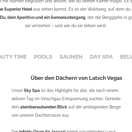
h mit Namen begrüßen und wissen, wie du deinen Kaffee magst. Es ist 
ne Superior Hotel
aus sehen kannst. Es ist der Waldweg, auf dem du 
Du, dein Aperitivo und ein Sonnenuntergang
, der die Berggipfel in 
sie verstehen – und wie du sie lieben wirst.
AUTY TIME
POOLS
SAUNEN
DAY SPA
BEL
Über den Dächern von Latsch Vegas
Unser
Sky Spa
ist das Highlight für alle, die nach einem
aktiven Tag im Vinschgau Entspannung suchen. Genieße
den
atemberaubenden Blick
auf die umliegenden Berge
von unserer Dachterrasse aus.
Der
Infinity Open Air Jacuzzi
bietet sprudelnden Luxus