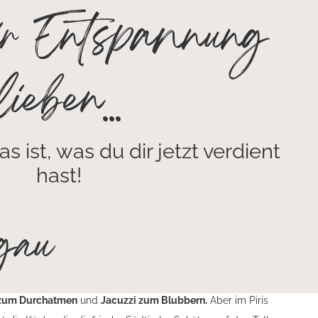
r Entspannung
lieben...
as ist, was du dir jetzt verdient
hast!
gau
zum Durchatmen
und
Jacuzzi zum Blubbern.
Aber im Piris