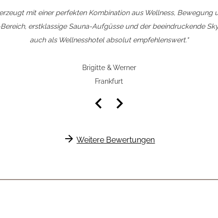
erzeugt mit einer perfekten Kombination aus Wellness, Bewegung un
Bereich, erstklassige Sauna-Aufgüsse und der beeindruckende Sk
auch als Wellnesshotel absolut empfehlenswert."
Brigitte & Werner
Frankfurt
keyboard_arrow_left
keyboard_arrow_right
arrow_forward
Weitere Bewertungen