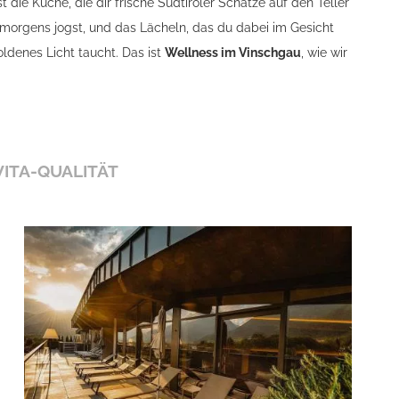
die Küche, die dir frische Südtiroler Schätze auf den Teller
morgens jogst, und das Lächeln, das du dabei im Gesicht
goldenes Licht taucht. Das ist
Wellness im Vinschgau
, wie wir
VITA-QUALITÄT