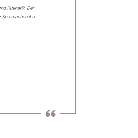
d Kulinarik. Der
"Wellnessferien auf h
y Spa machen ihn
Show-Aufgüssen samt U
Anwendunge