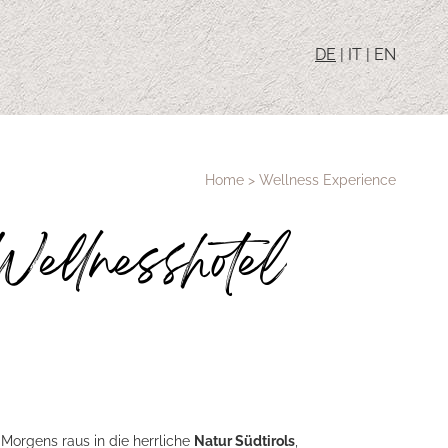
DE
|
IT
|
EN
Home
>
Wellness Experience
Wellnesshotel
Morgens raus in die herrliche
Natur Südtirols
,