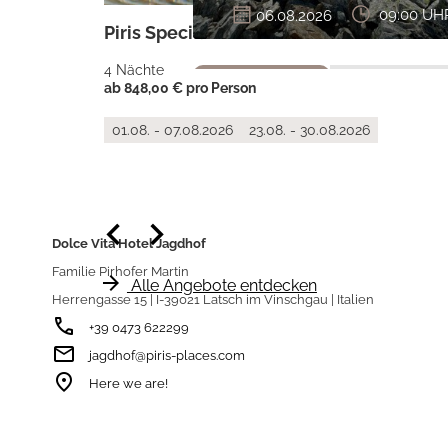
06.08.2026
09:00 UH
Piris Special Weeks -10%
">
4 Nächte
ab 848,00 € pro Person
01.08. - 07.08.2026
23.08. - 30.08.2026
keyboard_arrow_left
keyboard_arrow_right
Dolce Vita Hotel Jagdhof
Familie Pirhofer Martin
arrow_forward
Alle Angebote entdecken
Herrengasse 15 | I-39021 Latsch im Vinschgau | Italien
phone
+39 0473 622299
email
jagdhof@piris-places.com
room
Here we are!