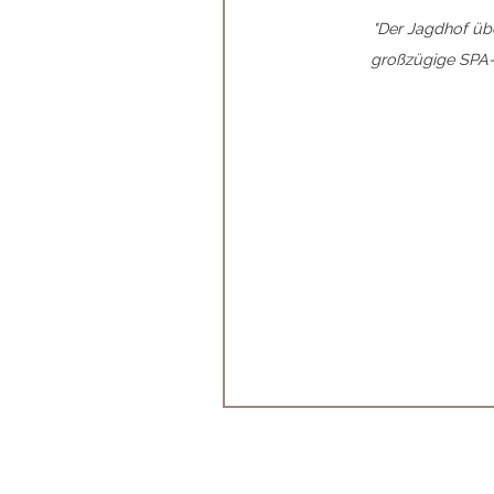
und traumhafter Aussicht
"Der Jagdhof üb
o im Dachpool machen den
großzügige SPA-
"