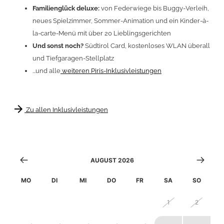
Familienglück deluxe
:
von Federwiege bis Buggy-Verleih,
neues Spielzimmer, Sommer-Animation und ein Kinder-à-
la-carte-Menü mit über 20 Lieblingsgerichten
Und sonst noch?
Südtirol Card, kostenloses WLAN überall
und Tiefgaragen-Stellplatz
...und alle
weiteren Piris-Inklusivleistungen
arrow_forward
Zu allen Inklusivleistungen
AUGUST 2026
MO
DI
MI
DO
FR
SA
SO
27
28
29
30
31
1
2