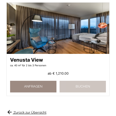
Venusta View
ca. 40 m²
für 2 bis 3 Personen
ab
€ 1,210.00
ANFRAGEN
BUCHEN
arrow_back
Zurück zur Übersicht