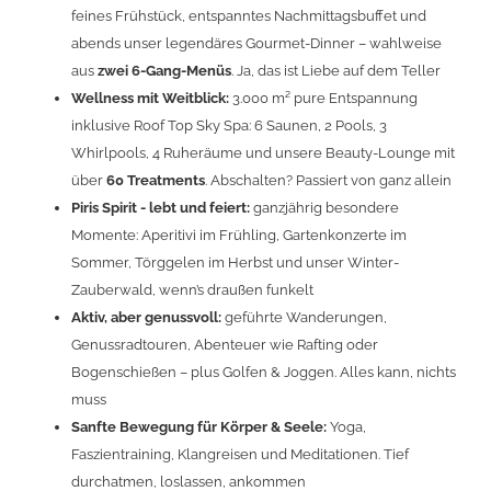
feines Frühstück, entspanntes Nachmittagsbuffet und
abends unser legendäres Gourmet-Dinner – wahlweise
aus
zwei 6-Gang-Menüs
. Ja, das ist Liebe auf dem Teller
Wellness mit Weitblick:
3.000 m² pure Entspannung
inklusive Roof Top Sky Spa: 6 Saunen, 2 Pools, 3
Whirlpools, 4 Ruheräume und unsere Beauty-Lounge mit
über
60 Treatments
. Abschalten? Passiert von ganz allein
Piris Spirit - lebt und feiert:
ganzjährig besondere
Momente: Aperitivi im Frühling, Gartenkonzerte im
Sommer, Törggelen im Herbst und unser Winter-
Zauberwald, wenn’s draußen funkelt
Aktiv, aber genussvoll:
geführte Wanderungen,
Genussradtouren, Abenteuer wie Rafting oder
Bogenschießen – plus Golfen & Joggen. Alles kann, nichts
muss
Sanfte Bewegung für Körper & Seele:
Yoga,
Faszientraining, Klangreisen und Meditationen. Tief
durchatmen, loslassen, ankommen