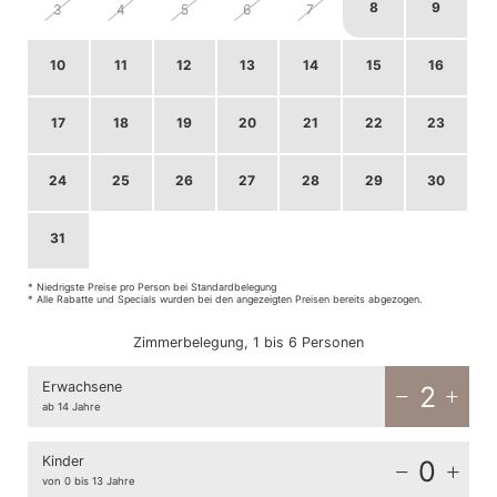
8
9
3
4
5
6
7
10
11
12
13
14
15
16
17
18
19
20
21
22
23
24
25
26
27
28
29
30
31
1
2
3
4
5
6
* Niedrigste Preise pro Person bei Standardbelegung
* Alle Rabatte und Specials wurden bei den angezeigten Preisen bereits abgezogen.
Zimmerbelegung, 1 bis 6 Personen
Erwachsene
2
ab 14 Jahre
Kinder
0
von 0 bis 13 Jahre