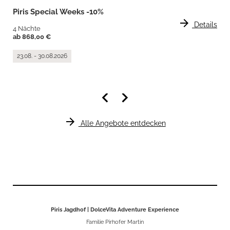
Piris Special Weeks -10%
arrow_forward
Details
4 Nächte
ab 868,00 €
23.08. - 30.08.2026
keyboard_arrow_left
keyboard_arrow_right
arrow_forward
Alle Angebote entdecken
Piris Jagdhof | DolceVita Adventure Experience
Familie Pirhofer Martin