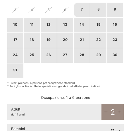
7
8
9
3
4
5
6
10
11
12
13
14
15
16
17
18
19
20
21
22
23
24
25
26
27
28
29
30
31
1
2
3
4
5
6
* Prezzi più bassi a persona per occupazione standard
* Tutti gli sconti e le offerte speciali sono già stati detratti dai prezzi indicati.
Occupazione, 1 a 6 persone
Adulti
2
da 14 anni
Bambini