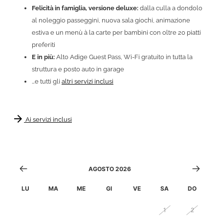
Felicità in famiglia, versione deluxe:
dalla culla a dondolo
al noleggio passeggini, nuova sala giochi, animazione
estiva e un menù à la carte per bambini con oltre 20 piatti
preferiti
E in più:
Alto Adige Guest Pass, Wi-Fi gratuito in tutta la
struttura e posto auto in garage
…e tutti gli
altri servizi inclusi
arrow_forward
Ai servizi inclusi
AGOSTO 2026
LU
MA
ME
GI
VE
SA
DO
27
28
29
30
31
1
2