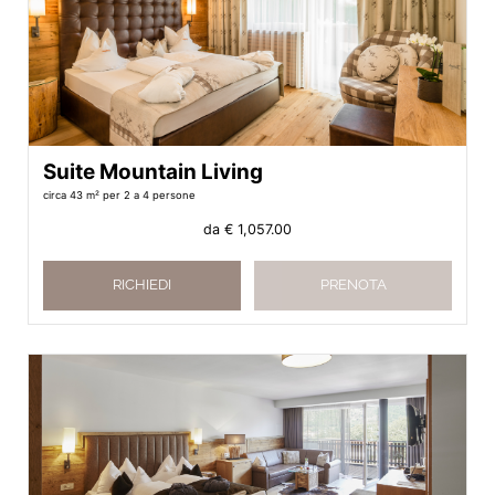
Suite Mountain Living
circa 43 m²
per 2 a 4 persone
da
€ 1,057.00
RICHIEDI
PRENOTA