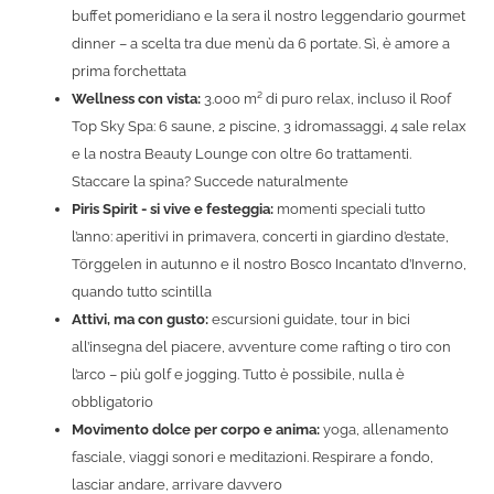
buffet pomeridiano e la sera il nostro leggendario gourmet
dinner – a scelta tra due menù da 6 portate. Sì, è amore a
prima forchettata
Wellness con vista:
3.000 m² di puro relax, incluso il Roof
Top Sky Spa: 6 saune, 2 piscine, 3 idromassaggi, 4 sale relax
e la nostra Beauty Lounge con oltre 60 trattamenti.
Staccare la spina? Succede naturalmente
Piris Spirit - si vive e festeggia:
momenti speciali tutto
l’anno: aperitivi in primavera, concerti in giardino d’estate,
Törggelen in autunno e il nostro Bosco Incantato d’Inverno,
quando tutto scintilla
Attivi, ma con gusto:
escursioni guidate, tour in bici
all’insegna del piacere, avventure come rafting o tiro con
l’arco – più golf e jogging. Tutto è possibile, nulla è
obbligatorio
Movimento dolce per corpo e anima:
yoga, allenamento
fasciale, viaggi sonori e meditazioni. Respirare a fondo,
lasciar andare, arrivare davvero