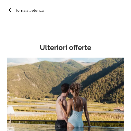
arrow_back
Torna all'elenco
Ulteriori offerte