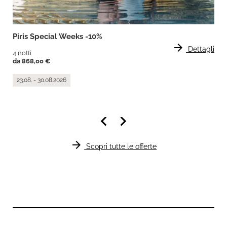
Piris Special Weeks -10%
arrow_forward
Dettagli
4 notti
da 868,00 €
23.08. - 30.08.2026
keyboard_arrow_left
keyboard_arrow_right
arrow_forward
Scopri tutte le offerte