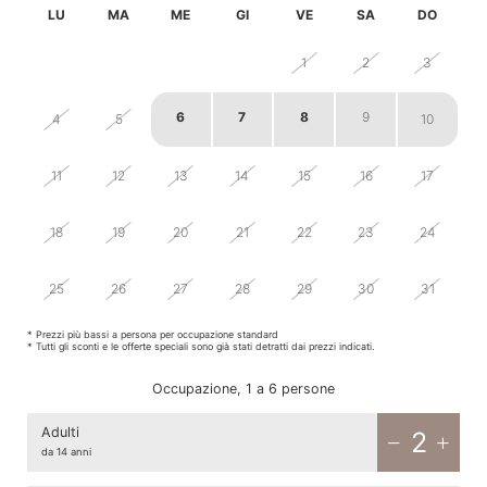
LU
MA
ME
GI
VE
SA
DO
28
29
30
31
1
2
3
6
7
8
9
4
5
10
11
12
13
14
15
16
17
18
19
20
21
22
23
24
25
26
27
28
29
30
31
* Prezzi più bassi a persona per occupazione standard
* Tutti gli sconti e le offerte speciali sono già stati detratti dai prezzi indicati.
Occupazione, 1 a 6 persone
Adulti
2
da 14 anni