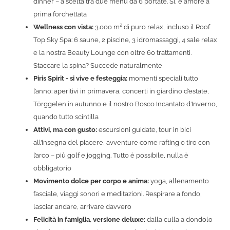
dinner – a scelta tra due menù da 6 portate. Sì, è amore a
prima forchettata
Wellness con vista:
3.000 m² di puro relax, incluso il Roof
Top Sky Spa: 6 saune, 2 piscine, 3 idromassaggi, 4 sale relax
e la nostra Beauty Lounge con oltre 60 trattamenti.
Staccare la spina? Succede naturalmente
Piris Spirit - si vive e festeggia:
momenti speciali tutto
l’anno: aperitivi in primavera, concerti in giardino d’estate,
Törggelen in autunno e il nostro Bosco Incantato d’Inverno,
quando tutto scintilla
Attivi, ma con gusto:
escursioni guidate, tour in bici
all’insegna del piacere, avventure come rafting o tiro con
l’arco – più golf e jogging. Tutto è possibile, nulla è
obbligatorio
Movimento dolce per corpo e anima:
yoga, allenamento
fasciale, viaggi sonori e meditazioni. Respirare a fondo,
lasciar andare, arrivare davvero
Felicità in famiglia, versione deluxe:
dalla culla a dondolo