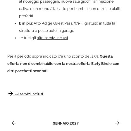
al noleggio passeggini, nuova sala giochi, animazione
estiva e un menù à la carte per bambini con oltre 20 piatti
preferiti
E in più:
Alto Adige Guest Pass, Wi-Fi gratuito in tutta la
struttura e posto auto in garage
…e tutti gli
altri servizi inclusi
Per il periodo sopra indicato c'è uno sconto del 25%.
Questa
offerta non è combinabile con la nostra offerta Early Bird e con
altri pacchetti scontati.
arrow_forward
Ai servizi inclusi
GENNAIO 2027