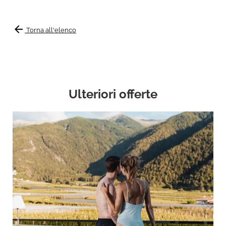
arrow_back
Torna all'elenco
Ulteriori offerte