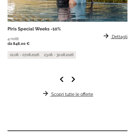
Piris Special Weeks -10%
arrow_forward
Dettagli
4 notti
da 848,00 €
01.08. - 07.08.2026
23.08. - 30.08.2026
keyboard_arrow_left
keyboard_arrow_right
arrow_forward
Scopri tutte le offerte