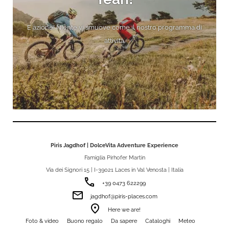
E azione! Niente vi smuove come il nostro programma di
attività.
Piris Jagdhof | DolceVita Adventure Experience
Famiglia Pirhofer Martin
Via dei Signori 15 | I-39021 Laces in Val Venosta | Italia
phone
+39 0473 622299
email
jagdhof@piris-places.com
room
Here we are!
Foto & video
Buono regalo
Da sapere
Cataloghi
Meteo