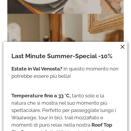
close
Last Minute Summer-Special -10%
Mmmh ...
Estate in Val Venosta?
In questo momento non
Cool in the pool, hot on the top - questo prezzo è il top!
potrebbe essere più bella!
Temperature fino a 33 °C,
tanto sole e la
natura che si mostra nel suo momento più
spettacolare. Perfetto per passeggiate lungo i
Waalwege, tour in bici, trail mozzafiato e
momenti di puro relax nella nostra
Roof Top