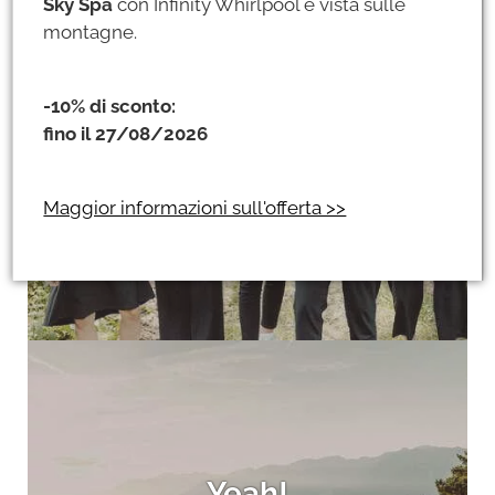
Sky Spa
con Infinity Whirlpool e vista sulle
montagne.
-10% di sconto:
Yesss!
fino il 27/08/2026
Siamo tutto fuorché ordinari. E siamo sempre qui per voi.
Maggior informazioni sull'offerta >>
Yeah!