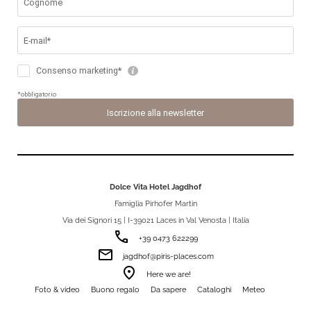
Dolce Vita Hotel Jagdhof
Famiglia Pirhofer Martin
Via dei Signori 15 | I-39021 Laces in Val Venosta | Italia
phone
+39 0473 622299
email
jagdhof@piris-places.com
room
Here we are!
Foto & video
Buono regalo
Da sapere
Cataloghi
Meteo