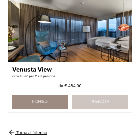
Venusta View
circa 40 m²
per 2 a 3 persone
da
€ 484.00
RICHIEDI
PRENOTA
arrow_back
Torna all'elenco