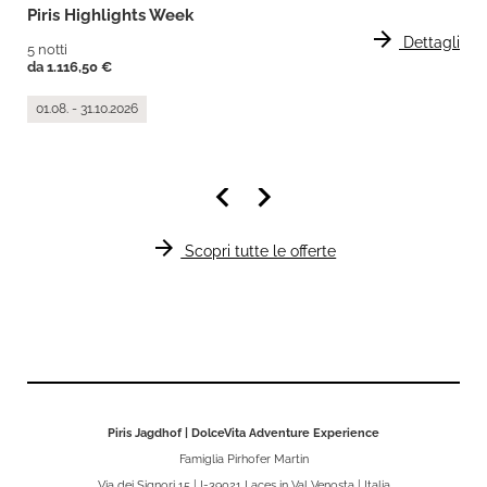
Piris Highlights Week
arrow_forward
Dettagli
5 notti
da 1.116,50 €
01.08. - 31.10.2026
keyboard_arrow_left
keyboard_arrow_right
arrow_forward
Scopri tutte le offerte
Piris Jagdhof | DolceVita Adventure Experience
Famiglia Pirhofer Martin
Via dei Signori 15 | I-39021 Laces in Val Venosta | Italia