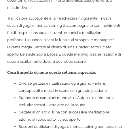
detentori di titoli altoatesini – arte autentica, passione vera, ai
massimi livelli.
Tra il calore avvolgente e la freschezza rinvigorente, i nostri
coach di yoga e mental training ti accompagnano con movimenti
fluidi, respiri consapevoli, suoni armonici e meditazioni
profonde. E quando la sera la luna si alza sopra le montagne?
Diventa magia. Gettate al chiaro di luna. Bracieri sotto il cielo
aperto. Le stelle sopra Laces. E quella meravigliosa sensazione di
essere esattamente dove si dovrebbe essere.
Cosa ti aspetta durante questa settimana speciale:
Diverse gettate e rituali sauna ogni giorno – intensi,
consapevoli e messi in scena con grande passione
Supporto di campioni mondiali di Aufguss e detentori di
titoli altoatesini – vera arte della sauna
Gettate al chiaro di luna con successiva meditazione
attorno al fuoco sotto il cielo aperto
Sessioni quotidiane di yoga e mental training per flessibilità