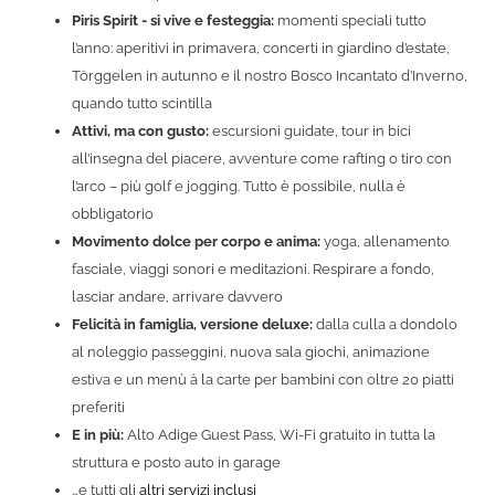
Piris Spirit - si vive e festeggia:
momenti speciali tutto
l’anno: aperitivi in primavera, concerti in giardino d’estate,
Törggelen in autunno e il nostro Bosco Incantato d’Inverno,
quando tutto scintilla
Attivi, ma con gusto:
escursioni guidate, tour in bici
all’insegna del piacere, avventure come rafting o tiro con
l’arco – più golf e jogging. Tutto è possibile, nulla è
obbligatorio
Movimento dolce per corpo e anima:
yoga, allenamento
fasciale, viaggi sonori e meditazioni. Respirare a fondo,
lasciar andare, arrivare davvero
Felicità in famiglia, versione deluxe:
dalla culla a dondolo
al noleggio passeggini, nuova sala giochi, animazione
estiva e un menù à la carte per bambini con oltre 20 piatti
preferiti
E in più:
Alto Adige Guest Pass, Wi-Fi gratuito in tutta la
struttura e posto auto in garage
…e tutti gli
altri servizi inclusi