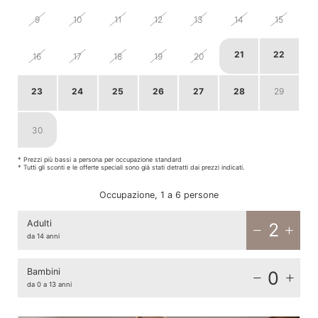
9
10
11
12
13
14
15
21
22
16
17
18
19
20
23
24
25
26
27
28
29
30
1
2
3
4
5
6
* Prezzi più bassi a persona per occupazione standard
* Tutti gli sconti e le offerte speciali sono già stati detratti dai prezzi indicati.
Occupazione, 1 a 6 persone
Adulti
2
da 14 anni
Bambini
0
da 0 a 13 anni