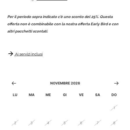
Per il periodo sopra indicato c'è uno sconto del 25%. Questa
offerta non è combinabile con la nostra offerta Early Bird e con
altri pacchetti scontati.
arrow_forward
Ai servizi inclusi
NOVEMBRE 2026
LU
MA
ME
GI
VE
SA
DO
26
27
28
29
30
31
1
2
3
4
5
6
7
8