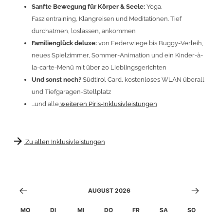
Sanfte Bewegung für Körper & Seele:
Yoga,
Faszientraining, Klangreisen und Meditationen. Tief
durchatmen, loslassen, ankommen
Familienglück deluxe
:
von Federwiege bis Buggy-Verleih,
neues Spielzimmer, Sommer-Animation und ein Kinder-à-
la-carte-Menü mit über 20 Lieblingsgerichten
Und sonst noch?
Südtirol Card, kostenloses WLAN überall
und Tiefgaragen-Stellplatz
...und alle
weiteren Piris-Inklusivleistungen
arrow_forward
Zu allen Inklusivleistungen
AUGUST 2026
MO
DI
MI
DO
FR
SA
SO