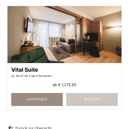
Vital Suite
ca. 43 m²
für 2 bis 4 Personen
ab
€ 1,272.50
ANFRAGEN
BUCHEN
arrow_back
Zurück zur Übersicht