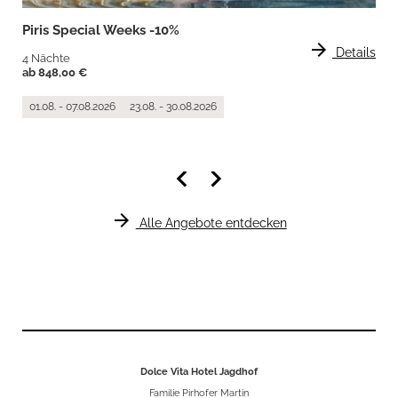
Piris Special Weeks -10%
arrow_forward
Details
4 Nächte
ab 848,00 €
01.08. - 07.08.2026
23.08. - 30.08.2026
keyboard_arrow_left
keyboard_arrow_right
arrow_forward
Alle Angebote entdecken
Dolce Vita Hotel Jagdhof
Familie Pirhofer Martin