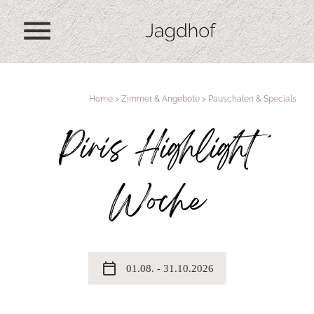
menu
Home
>
Zimmer & Angebote
>
Pauschalen & Specials
Piris Highlight
Woche
calendar_today
01.08. - 31.10.2026