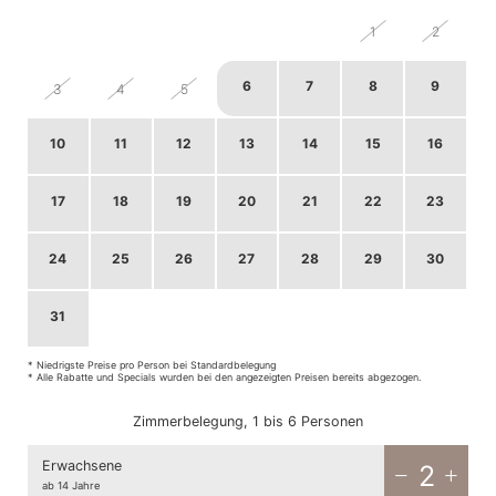
27
28
29
30
31
1
2
6
7
8
9
3
4
5
10
11
12
13
14
15
16
17
18
19
20
21
22
23
24
25
26
27
28
29
30
31
1
2
3
4
5
6
* Niedrigste Preise pro Person bei Standardbelegung
* Alle Rabatte und Specials wurden bei den angezeigten Preisen bereits abgezogen.
Zimmerbelegung, 1 bis 6 Personen
Erwachsene
2
ab 14 Jahre