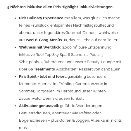
5 Nächten inklusive allen Piris Highlight-Inklusivleistungen:
Piris Culinary Experience
mit allem, was glücklich macht:
feines Frühstück, entspanntes Nachmittagsbuffet und
abends unser legendäres Gourmet-Dinner – wahlweise
aus
zwei 6-Gang-Menüs
. Ja, das ist Liebe auf dem Teller
Wellness mit Weitblick:
3.000 m² pure Entspannung
inklusive Roof Top Sky Spa: 6 Saunen, 2 Pools, 3
Whirlpools, 4 Ruheräume und unsere Beauty-Lounge mit
über
60 Treatments
. Abschalten? Passiert von ganz allein
Piris Spirit - lebt und feiert:
ganzjährig besondere
Momente: Aperitivi im Frühling, Gartenkonzerte im
Sommer, Törggelen im Herbst und unser Winter-
Zauberwald, wenn’s draußen funkelt
Aktiv, aber genussvoll:
geführte Wanderungen,
Genussradtouren, Abenteuer wie Rafting oder
Bogenschießen – plus Golfen & Joggen. Alles kann, nichts
muss