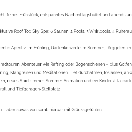
cht: feines Frühstück, entspanntes Nachmittagsbuffet und abends u
klusive Roof Top Sky Spa: 6 Saunen, 2 Pools, 3 Whirlpools, 4 Ruhe
nte: Aperitivi im Frühling, Gartenkonzerte im Sommer, Törggelen i
dtouren, Abenteuer wie Rafting oder Bogenschießen – plus Golfen 
ining, Klangreisen und Meditationen. Tief durchatmen, loslassen, a
ih, neues Spielzimmer, Sommer-Animation und ein Kinder-à-la-carte
all und Tiefgaragen-Stellplatz
n – aber sowas von kombinierbar mit Glücksgefühlen.