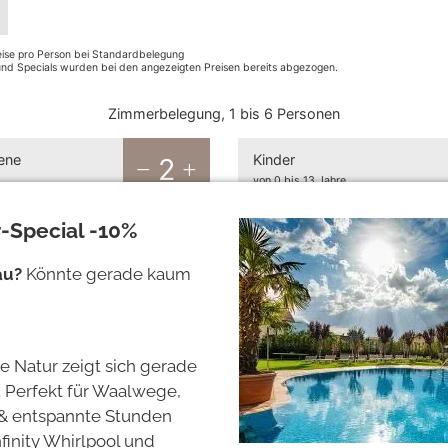
1
2
3
4
5
reise pro Person bei Standardbelegung
 und Specials wurden bei den angezeigten Preisen bereits abgezogen.
Zimmerbelegung, 1 bis 6 Personen
ene
Kinder
2
von 0 bis 13 Jahre
-Special -10%
au?
Könnte gerade kaum
e Natur zeigt sich gerade
e. Perfekt für Waalwege,
 Suite
Mountain Living S
s & entspannte Stunden
r 2 bis 4 Personen
ca. 43 m²
für 2 bis 4 Personen
nfinity Whirlpool und