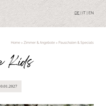
DE
|
IT
|
EN
Home
>
Zimmer & Angebote
>
Pauschalen & Specials
ie Kids
 10.01.2027