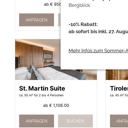
ab
€ 956.00
Bergblick.
ANFRAGEN
BUCHEN
ANFR
-10% Rabatt:
ab sofort bis inkl. 27. Aug
Mehr Infos zum Sommer-A
St. Martin Suite
Tirole
ca. 50 m²
für 2 bis 4 Personen
ca. 45 m²
fü
ab
€ 1,106.00
ANFRAGEN
BUCHEN
ANFR