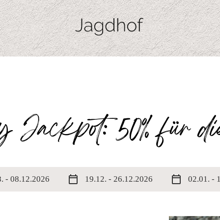
 Jackpot: 50% für d
calendar_today
calendar_today
. - 08.12.2026
19.12. - 26.12.2026
02.01. -