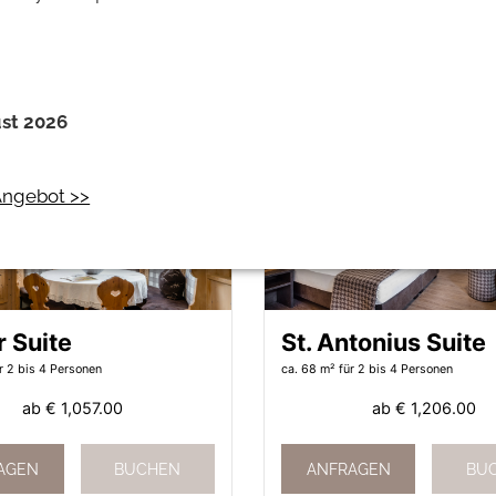
ab
€ 981.00
ab
€ 1,057.00
AGEN
BUCHEN
ANFRAGEN
BU
ust 2026
ngebot >>
r Suite
St. Antonius Suite
r 2 bis 4 Personen
ca. 68 m²
für 2 bis 4 Personen
ab
€ 1,057.00
ab
€ 1,206.00
AGEN
BUCHEN
ANFRAGEN
BU