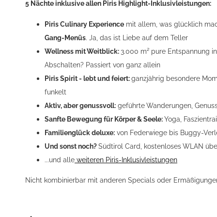
5 Nächte inklusive allen Piris Highlight-Inklusivleistungen:
Piris Culinary Experience
mit allem, was glücklich ma
Gang-Menüs
. Ja, das ist Liebe auf dem Teller
Wellness mit Weitblick:
3.000 m² pure Entspannung in
Abschalten? Passiert von ganz allein
Piris Spirit - lebt und feiert:
ganzjährig besondere Mome
funkelt
Aktiv, aber genussvoll:
geführte Wanderungen, Genussra
Sanfte Bewegung für Körper & Seele:
Yoga, Faszientra
Familienglück deluxe
:
von Federwiege bis Buggy-Verle
Und sonst noch?
Südtirol Card, kostenloses WLAN über
...und alle
weiteren Piris-Inklusivleistungen
Nicht kombinierbar mit anderen Specials oder Ermäßigunge