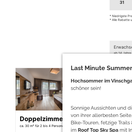
31
* Niedrigste P
* Alle Rabatte
Erwachs
ab 14 Jahre
Last Minute Summer
Hochsommer im Vinschg
schöner sein!
Sonnige Aussichten und di
von ihrer allerbesten Seit
Doppelzimmer Bergfex
Junior
Bike-Touren, fetzige Trail
ca. 30 m²
für 2 bis 4 Personen
ca. 38 m²
fü
im
Roof Top Sky Spa
mit I