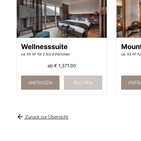
Wellnesssuite
Mount
ca. 45 m²
für 2 bis 4 Personen
ca. 43 m²
fü
ab
€ 1,371.00
ANFRAGEN
BUCHEN
ANFR
arrow_back
Zurück zur Übersicht