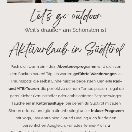
Let's go outdoor
Weil's draußen am Schönsten ist!
Aktivurlaub in Südtirol
Pack dich warm ein - dein
Abenteuerprogramm
wird dich von
den Socken hauen! Täglich warten
geführte Wanderungen
zu
Traumspots, die selbst Einheimische begeistern. Genieße
Rad-
und MTB-Touren
, die perfekt zu deinem Tempo passen - egal ob
gemütlicher Genussradler oder ambitionierter Bergbezwinger.
Tauche ein in
Kulturausflüge
, bei denen du Südtirol mit allen
Sinnen erlebst, und gönn dir unbedingt unser
Indoor-Programm
mit Yoga, Faszientraining, Sound Healing & co für deinen
persönlichen Ausgleich. Für alles Tennis-Profis:
2