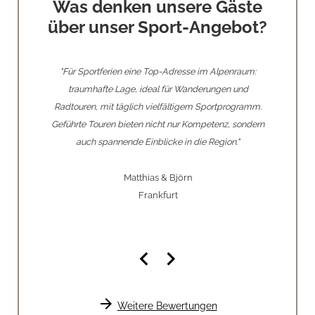
Was denken unsere Gäste
über unser Sport-Angebot?
ht nur die
"Für Sportferien eine Top-Adresse im Alpenraum:
"Ein Parad
 vor allem
traumhafte Lage, ideal für Wanderungen und
abwec
stgebern
Radtouren, mit täglich vielfältigem Sportprogramm.
Wanderunge
Golfen mit
Geführte Touren bieten nicht nur Kompetenz, sondern
Flusses. W
us ist eine
auch spannende Einblicke in die Region."
dem enga
n."
Pirhofe
Matthias & Björn
Frankfurt
keyboard_arrow_left
keyboard_arrow_right
arrow_forward
Weitere Bewertungen