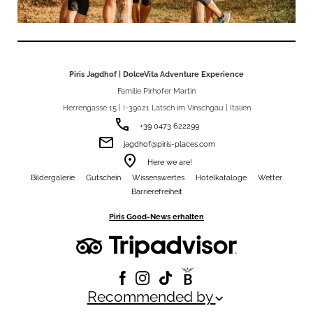
Piris Jagdhof | DolceVita Adventure Experience
Familie Pirhofer Martin
Herrengasse 15 | I-39021 Latsch im Vinschgau | Italien
phone
+39 0473 622299
email
jagdhof@piris-places.com
room
Here we are!
Bildergalerie
Gutschein
Wissenswertes
Hotelkataloge
Wetter
Barrierefreiheit
Piris Good-News erhalten
Recommended by
keyboard_arrow_down