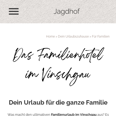
menu
Home
>
Dein Urlaubszuhause
>
Für Familien
Das Familienhotel
im Vinschgau
Dein Urlaub für die ganze Familie
Was macht den ultimativen
Familienurlaub im Vinschgau
aus? Es