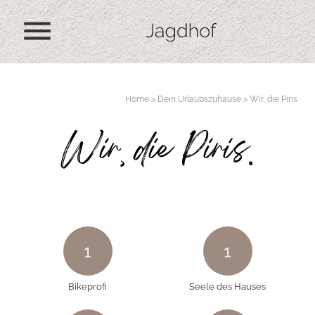
menu
Home
>
Dein Urlaubszuhause
>
Wir, die Piris
Wir, die Piris.
1
1
Bikeprofi
Seele des Hauses