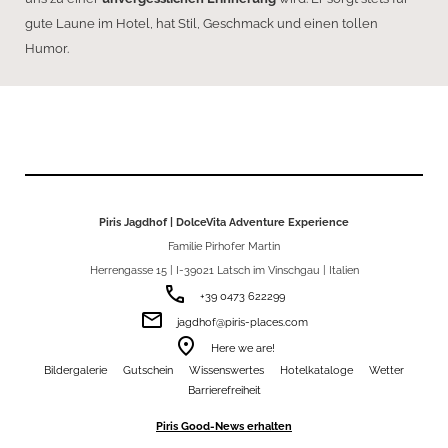
gute Laune im Hotel, hat Stil, Geschmack und einen tollen
Humor.
Piris Jagdhof | DolceVita Adventure Experience
Familie Pirhofer Martin
Herrengasse 15 | I-39021 Latsch im Vinschgau | Italien
phone
+39 0473 622299
email
jagdhof@piris-places.com
room
Here we are!
Bildergalerie
Gutschein
Wissenswertes
Hotelkataloge
Wetter
Barrierefreiheit
Piris Good-News erhalten