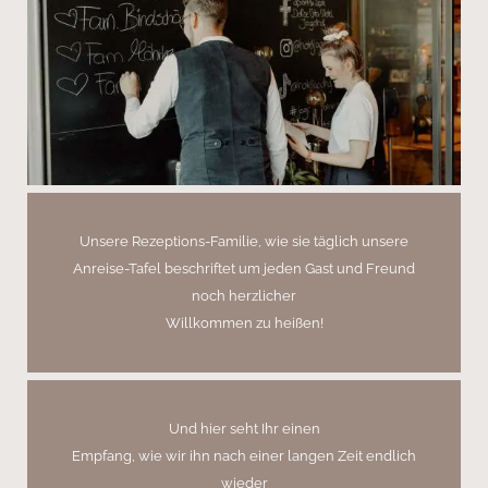
Unsere Rezeptions-Familie, wie sie täglich unsere
Anreise-Tafel beschriftet um jeden Gast und Freund
noch herzlicher
Willkommen zu heißen!
Und hier seht Ihr einen
Empfang, wie wir ihn nach einer langen Zeit endlich
wieder