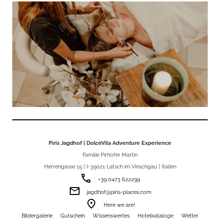
Piris Jagdhof | DolceVita Adventure Experience
Familie Pirhofer Martin
Herrengasse 15 | I-39021 Latsch im Vinschgau | Italien
phone
+39 0473 622299
email
jagdhof@piris-places.com
room
Here we are!
Bildergalerie
Gutschein
Wissenswertes
Hotelkataloge
Wetter