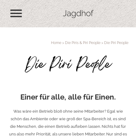
menu
Home
>
Die Piris & Piri People
>
Die Piri People
Die Piri People
Einer für alle, alle für Einen.
Was wäre ein Betrieb bloß ohne seine Mitarbeiter? Egal wie
schön das Ambiente oder wie groß der Spa-Bereich ist, es sind
die Menschen, die einen Betrieb aufleben lassen. Nichts hat für
uns also mehr Priorität, als unsere lieben Mitarbeiter. Nur sind es