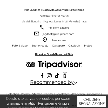
Piris Jagdhof | DolceVita Adventure Experience
Famiglia Pirhofer Martin
Via dei Signori 15 | I-39021 Laces in Val Venosta | Italia
phone
+39 0473 622299
email
jagdhof@piris-places.com
room
Here we are!
Foto & video
Buono regalo
Da sapere
Cataloghi
Meteo
Ricevi le Good-News dei Piris
Recommended by
keyboard_arrow_down
Colophon
|
Privacy
|
Sitemap
|
Partner
|
Newsletter
| Webdesign: Brandnamic |
Questo sito utilizza dei cookies per scopi
CHIUDERE
©
piloly.com
funzionali e analitici. Per saperne di più si
SEGNALAZIONE
keyboard_arrow_down
keyboard_arrow_down
Partner
Pagine consigliate
Premi e onorificenze