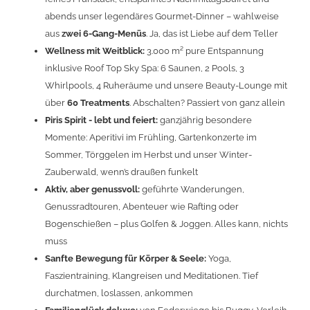
abends unser legendäres Gourmet-Dinner – wahlweise
aus
zwei 6-Gang-Menüs
. Ja, das ist Liebe auf dem Teller
Wellness mit Weitblick:
3.000 m² pure Entspannung
inklusive Roof Top Sky Spa: 6 Saunen, 2 Pools, 3
Whirlpools, 4 Ruheräume und unsere Beauty-Lounge mit
über
60 Treatments
. Abschalten? Passiert von ganz allein
Piris Spirit - lebt und feiert:
ganzjährig besondere
Momente: Aperitivi im Frühling, Gartenkonzerte im
Sommer, Törggelen im Herbst und unser Winter-
Zauberwald, wenn’s draußen funkelt
Aktiv, aber genussvoll:
geführte Wanderungen,
Genussradtouren, Abenteuer wie Rafting oder
Bogenschießen – plus Golfen & Joggen. Alles kann, nichts
muss
Sanfte Bewegung für Körper & Seele:
Yoga,
Faszientraining, Klangreisen und Meditationen. Tief
durchatmen, loslassen, ankommen