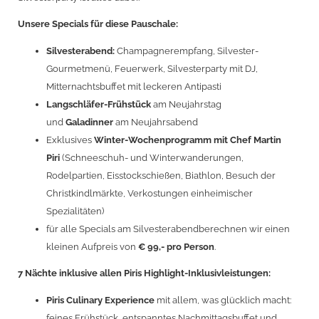
Unsere Specials für diese Pauschale:
Silvesterabend:
Champagnerempfang, Silvester-
Gourmetmenü, Feuerwerk, Silvesterparty mit DJ,
Mitternachtsbuffet mit leckeren Antipasti
Langschläfer-Frühstück
am Neujahrstag
und
Galadinner
am Neujahrsabend
Exklusives
Winter-Wochenprogramm mit Chef Martin
Piri
(Schneeschuh- und Winterwanderungen,
Rodelpartien, Eisstockschießen, Biathlon, Besuch der
Christkindlmärkte, Verkostungen einheimischer
Spezialitäten)
für alle Specials am Silvesterabendberechnen wir einen
kleinen Aufpreis von
€ 99,- pro Person
.
7 Nächte inklusive allen Piris Highlight-Inklusivleistungen:
Piris Culinary Experience
mit allem, was glücklich macht:
feines Frühstück, entspanntes Nachmittagsbuffet und