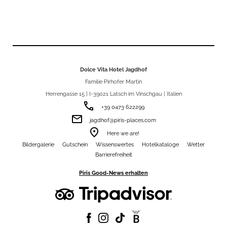
Dolce Vita Hotel Jagdhof
Familie Pirhofer Martin
Herrengasse 15 | I-39021 Latsch im Vinschgau | Italien
phone
+39 0473 622299
email
jagdhof@piris-places.com
room
Here we are!
Bildergalerie
Gutschein
Wissenswertes
Hotelkataloge
Wetter
Barrierefreiheit
Piris Good-News erhalten