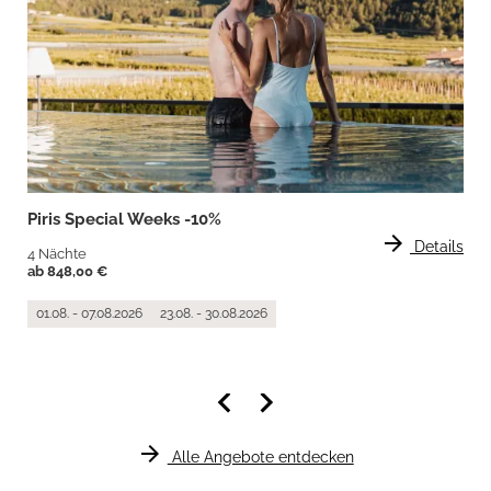
Piris Special Weeks -10%
arrow_forward
Details
4 Nächte
ab 848,00 €
01.08. - 07.08.2026
23.08. - 30.08.2026
keyboard_arrow_left
keyboard_arrow_right
arrow_forward
Alle Angebote entdecken