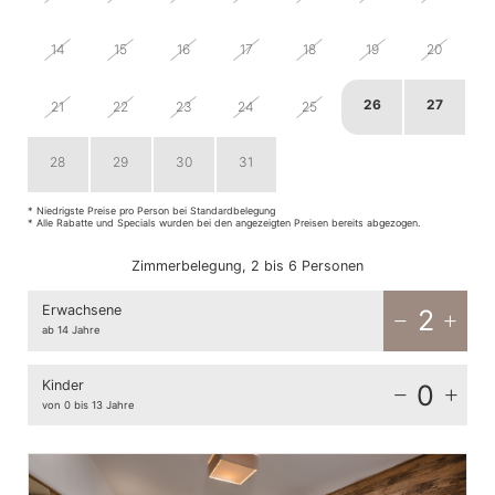
14
15
16
17
18
19
20
26
27
21
22
23
24
25
28
29
30
31
1
2
3
* Niedrigste Preise pro Person bei Standardbelegung
* Alle Rabatte und Specials wurden bei den angezeigten Preisen bereits abgezogen.
Zimmerbelegung, 2 bis 6 Personen
Erwachsene
2
ab 14 Jahre
Kinder
0
von 0 bis 13 Jahre