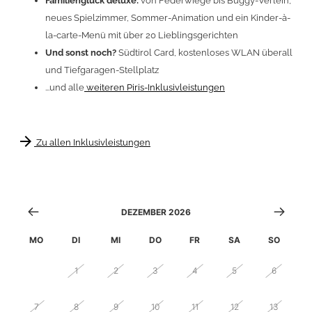
Familienglück deluxe
:
von Federwiege bis Buggy-Verleih,
neues Spielzimmer, Sommer-Animation und ein Kinder-à-
la-carte-Menü mit über 20 Lieblingsgerichten
Und sonst noch?
Südtirol Card, kostenloses WLAN überall
und Tiefgaragen-Stellplatz
...und alle
weiteren Piris-Inklusivleistungen
arrow_forward
Zu allen Inklusivleistungen
DEZEMBER 2026
MO
DI
MI
DO
FR
SA
SO
30
1
2
3
4
5
6
7
8
9
10
11
12
13