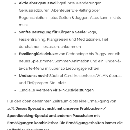
Aktiv, aber genussvoll:
geführte Wanderungen,
Genussradtouren, Abenteuer wie Rafting oder
Bogenschießen – plus Golfen & Joggen. Alles kann, nichts
muss
Sanfte Bewegung für Körper & Seele:
Yoga,
Faszientraining, Klangreisen und Meditationen. Tief
durchatmen, loslassen, ankommen
Familienglück deluxe:
von Federwiege bis Buggy-Verleih,
neues Spielzimmer, Sommer-Animation und ein Kinder-à-
la-carte-Menü mit über 20 Lieblingsgerichten
Und sonst noch?
Südtirol Card, kostenloses WLAN überall
und Tiefgaragen-Stellplatz
...und alle
weiteren Piris-Inklusivleistungen
Für den oben genannten Zeitraum gibt’s eine Ermäßigung von
10%.
Dieses Special ist nicht mit unserem Frühbucher- /
Speedbooking-Special und anderen Pauschalen mit
Ermäßigungen kombinierbar. Die Ermäßigung erhalten immer die