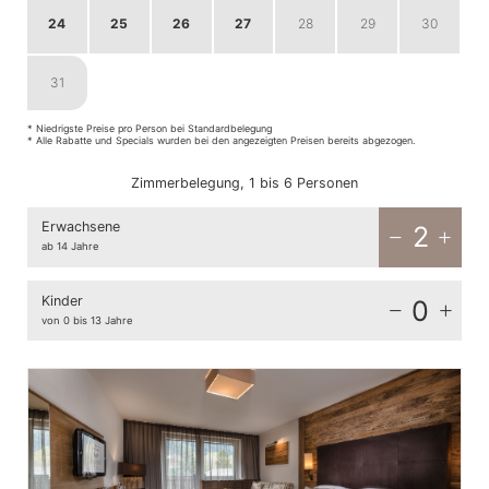
24
25
26
27
28
29
30
31
1
2
3
4
5
6
* Niedrigste Preise pro Person bei Standardbelegung
* Alle Rabatte und Specials wurden bei den angezeigten Preisen bereits abgezogen.
Zimmerbelegung, 1 bis 6 Personen
Erwachsene
2
ab 14 Jahre
Kinder
0
von 0 bis 13 Jahre