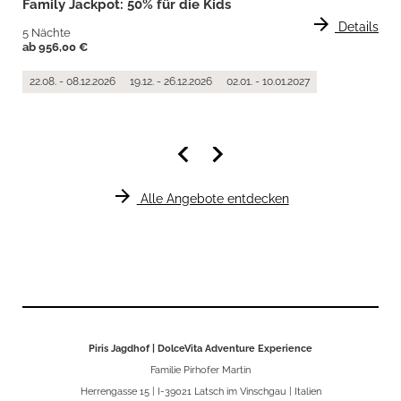
Family Jackpot: 50% für die Kids
arrow_forward
Details
5 Nächte
ab 956,00 €
22.08. - 08.12.2026
19.12. - 26.12.2026
02.01. - 10.01.2027
keyboard_arrow_left
keyboard_arrow_right
arrow_forward
Alle Angebote entdecken
Piris Jagdhof | DolceVita Adventure Experience
Familie Pirhofer Martin
Herrengasse 15 | I-39021 Latsch im Vinschgau | Italien