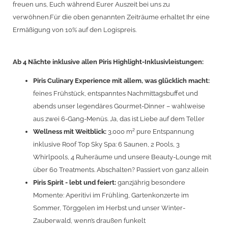
freuen uns, Euch während Eurer Auszeit bei uns zu
verwöhnen.Für die oben genannten Zeiträume erhaltet Ihr eine
Ermäßigung von 10% auf den Logispreis.
Ab 4 Nächte inklusive allen Piris Highlight-Inklusivleistungen:
Piris Culinary Experience mit allem, was glücklich macht:
feines Frühstück, entspanntes Nachmittagsbuffet und
abends unser legendäres Gourmet-Dinner – wahlweise
aus zwei 6-Gang-Menüs. Ja, das ist Liebe auf dem Teller
Wellness mit Weitblick:
3.000 m² pure Entspannung
inklusive Roof Top Sky Spa: 6 Saunen, 2 Pools, 3
Whirlpools, 4 Ruheräume und unsere Beauty-Lounge mit
über 60 Treatments. Abschalten? Passiert von ganz allein
Piris Spirit - lebt und feiert:
ganzjährig besondere
Momente: Aperitivi im Frühling, Gartenkonzerte im
Sommer, Törggelen im Herbst und unser Winter-
Zauberwald, wenn’s draußen funkelt