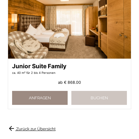
Junior Suite Family
ca. 40 m²
für 2 bis 4 Personen
ab
€ 868.00
ANFRAGEN
BUCHEN
arrow_back
Zurück zur Übersicht