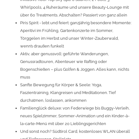
Whirlpools, 4 Ruheräume und unsere Beauty-Lounge mit
über 60 Treatments. Abschalten? Passiert von ganz allein
Piris Spirit - lebt und feiert: ganzjährig besondere Momente:
Aperitivi im Frühling, Gartenkonzerte im Sommer,
Törggelen im Herbst und unser Winter-Zauberwald,
wenn’s draußen funkelt
Aktiv, aber genussvoll: geführte Wanderungen,
Genussradtouren, Abenteuer wie Rafting oder
Bogenschießen – plus Golfen & Joggen. Alles kann, nichts
muss
Sanfte Bewegung für Körper & Seele: Yoga,
Faszientraining, Klangreisen und Meditationen. Tief
durchatmen, loslassen, ankommen
Familienglück deluxe: von Federwiege bis Buggy-Verleih,
neues Spielzimmer, Sommer-Animation und ein Kinder-à-
la-carte-Menü mit über 20 Lieblingsgerichten
Und sonst noch? Südtirol Card, kostenloses WLAN überall