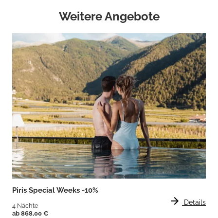
Weitere Angebote
Piris Special Weeks -10%
arrow_forward
Details
4 Nächte
ab 868,00 €