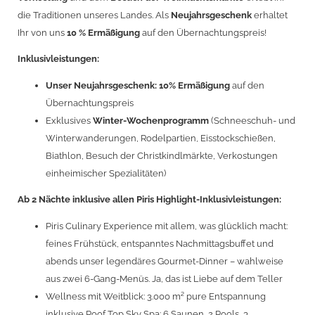
die Traditionen unseres Landes. Als
Neujahrsgeschenk
erhaltet
Ihr von uns
10 % Ermäßigung
auf den Übernachtungspreis!
Inklusivleistungen:
Unser Neujahrsgeschenk: 10% Ermäßigung
auf den
Übernachtungspreis
Exklusives
Winter-Wochenprogramm
(Schneeschuh- und
Winterwanderungen, Rodelpartien, Eisstockschießen,
Biathlon, Besuch der Christkindlmärkte, Verkostungen
einheimischer Spezialitäten)
Ab 2 Nächte inklusive allen Piris Highlight-Inklusivleistungen:
Piris Culinary Experience mit allem, was glücklich macht:
feines Frühstück, entspanntes Nachmittagsbuffet und
abends unser legendäres Gourmet-Dinner – wahlweise
aus zwei 6-Gang-Menüs. Ja, das ist Liebe auf dem Teller
Wellness mit Weitblick: 3.000 m² pure Entspannung
inklusive Roof Top Sky Spa: 6 Saunen, 2 Pools, 3