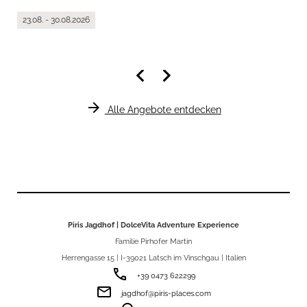
23.08. - 30.08.2026
keyboard_arrow_left
keyboard_arrow_right
arrow_forward
Alle Angebote entdecken
Piris Jagdhof | DolceVita Adventure Experience
Familie Pirhofer Martin
Herrengasse 15 | I-39021 Latsch im Vinschgau | Italien
phone
+39 0473 622299
email
jagdhof@piris-places.com