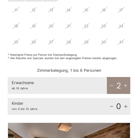
11
12
13
14
15
16
17
18
19
20
21
22
23
24
25
26
27
28
29
30
31
* Niedrigste Preise pro Person bei Standardbelegung
* Alle Rabatte und Specials wurden bei den angezeigten Preisen bereits abgezogen.
Zimmerbelegung, 1 bis 6 Personen
Erwachsene
2
ab 14 Jahre
Kinder
0
von 0 bis 13 Jahre