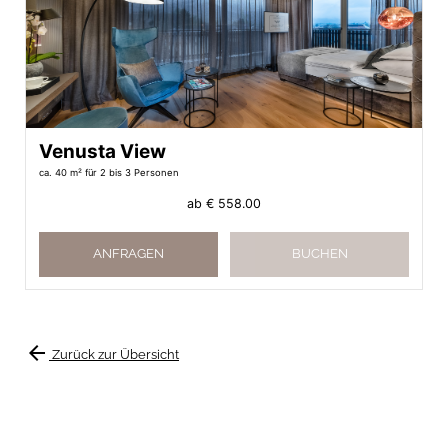
Venusta View
ca. 40 m²
für 2 bis 3 Personen
ab
€ 558.00
ANFRAGEN
BUCHEN
arrow_back
Zurück zur Übersicht