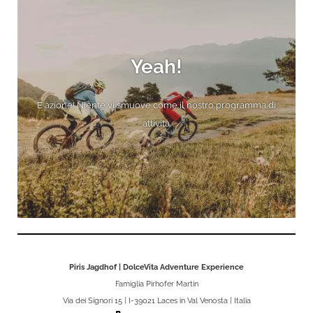
Yeah!
E azione! Niente vi smuove come il nostro programma di
attività.
Piris Jagdhof | DolceVita Adventure Experience
Famiglia Pirhofer Martin
Via dei Signori 15 | I-39021 Laces in Val Venosta | Italia