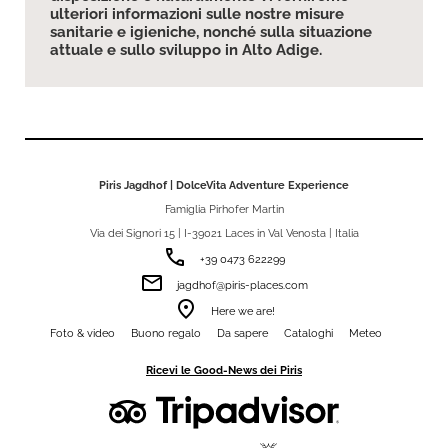
ulteriori informazioni sulle nostre misure
sanitarie e igieniche, nonché sulla situazione
attuale e sullo sviluppo in Alto Adige.
Piris Jagdhof | DolceVita Adventure Experience
Famiglia Pirhofer Martin
Via dei Signori 15 | I-39021 Laces in Val Venosta | Italia
phone
+39 0473 622299
email
jagdhof@piris-places.com
room
Here we are!
Foto & video
Buono regalo
Da sapere
Cataloghi
Meteo
Ricevi le Good-News dei Piris