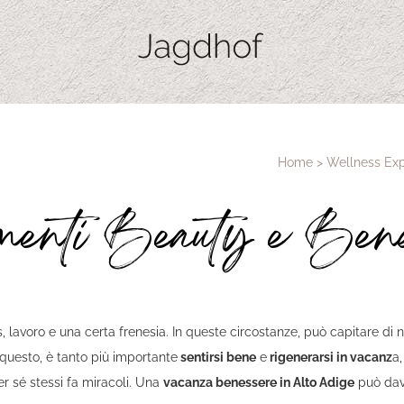
Home
>
Wellness Ex
amenti Beauty e Ben
s, lavoro e una certa frenesia. In queste circostanze, può capitare di 
 questo, è tanto più importante
sentirsi bene
e
rigenerarsi in vacanz
a,
r sé stessi fa miracoli. Una
vacanza benessere in Alto Adige
può davv