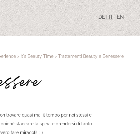
DE
|
IT
|
EN
perience
>
It's Beauty Time
>
Trattamenti Beauty e Benessere
essere
non trovare quasi mai il tempo per noi stessi e
 poiché staccare la spina e prendersi di tanto
ero fare miracoli! ;-)