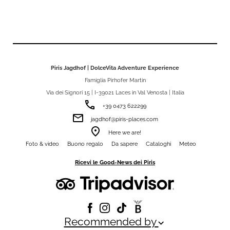
Piris Jagdhof | DolceVita Adventure Experience
Famiglia Pirhofer Martin
Via dei Signori 15 | I-39021 Laces in Val Venosta | Italia
phone
+39 0473 622299
email
jagdhof@piris-places.com
room
Here we are!
Foto & video
Buono regalo
Da sapere
Cataloghi
Meteo
Ricevi le Good-News dei Piris
Recommended by
keyboard_arrow_down