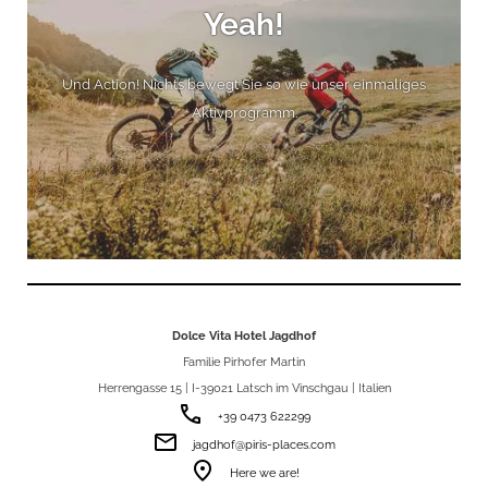
Yeah!
Und Action! Nichts bewegt Sie so wie unser einmaliges
Aktivprogramm.
Dolce Vita Hotel Jagdhof
Familie Pirhofer Martin
Herrengasse 15 | I-39021 Latsch im Vinschgau | Italien
phone
+39 0473 622299
email
jagdhof@piris-places.com
room
Here we are!