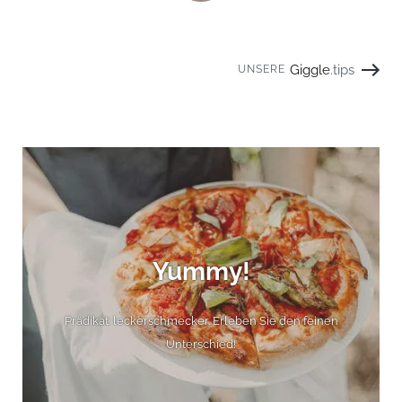
Giggle
.tips
UNSERE
Yummy!
Prädikat: leckerschmecker. Erleben Sie den feinen
Unterschied!