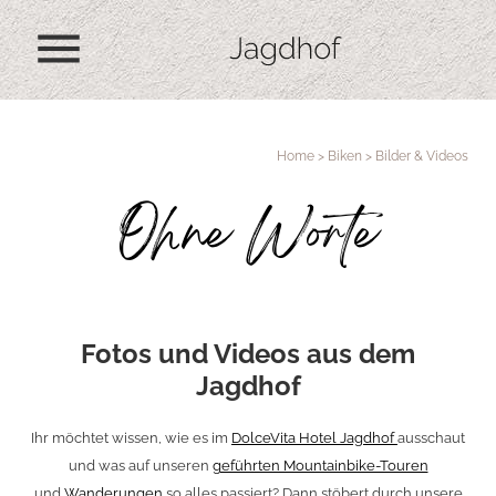
menu
Home
>
Biken
>
Bilder & Videos
Ohne Worte
Fotos und Videos aus dem
Jagdhof
Ihr möchtet wissen, wie es im
DolceVita Hotel Jagdhof
ausschaut
und was auf unseren
geführten Mountainbike-Touren
und
Wanderungen
so alles passiert? Dann stöbert durch unsere