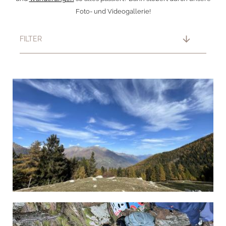
Foto- und Videogallerie!
arrow_downward
FILTER