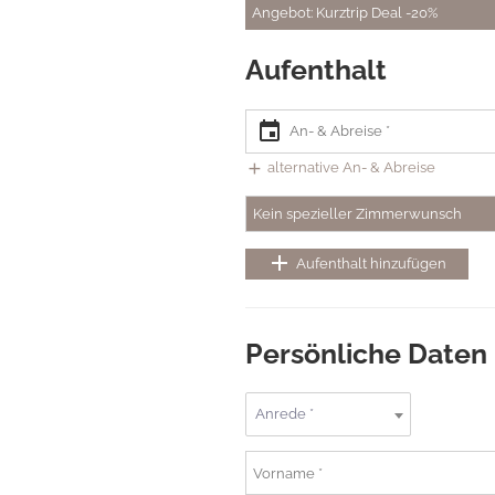
Angebot: Kurztrip Deal -20%
Aufenthalt
event
add
alternative An- & Abreise
Kein spezieller Zimmerwunsch
add
Aufenthalt hinzufügen
Persönliche Daten
Anrede *