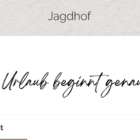
Urlaub beginnt gena
t