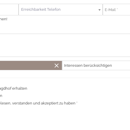
Erreichbarkeit Telefon
nen!
close
Interessen berücksichtigen
agdhof erhalten
en
lesen, verstanden und akzeptiert zu haben *