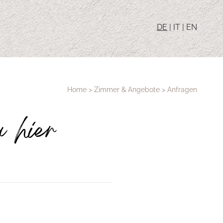
DE
|
IT
|
EN
Home
>
Zimmer & Angebote
>
Anfragen
u hier