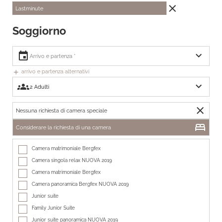
close
Lastminute
Soggiorno
expand_more
event
arrivo e partenza alternativi
add
expand_more
groups
close
Nessuna richiesta di camera speciale
bed
Considerare la richiesta di una camera
Camera matrimoniale Bergfex
Camera singola relax NUOVA 2019
Camera matrimoniale Bergfex
Camera panoramica Bergfex NUOVA 2019
Junior suite
Family Junior Suite
Junior suite panoramica NUOVA 2019