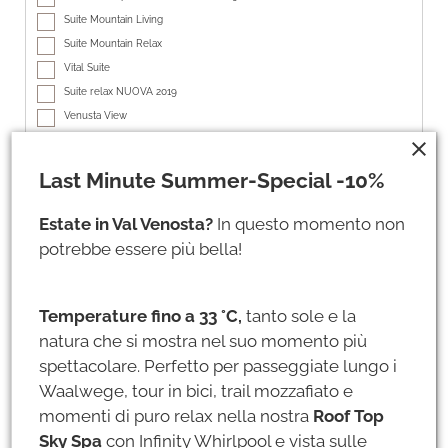
Suite Mountain Living
Suite Mountain Relax
Vital Suite
Suite relax NUOVA 2019
Venusta View
Suite tirolese
close
Suite San Martino NUOVA 2019
Last Minute Summer-Special -10%
Suite Hubertus
Suite San Antonio
Estate in Val Venosta?
In questo momento non
Suite pascoli incantati
potrebbe essere più bella!
Suite wellness NUOVA 2019
add
Temperature fino a 33 °C,
tanto sole e la
Aggiungi soggiorno
natura che si mostra nel suo momento più
spettacolare. Perfetto per passeggiate lungo i
Dati personali
Waalwege, tour in bici, trail mozzafiato e
momenti di puro relax nella nostra
Roof Top
Titolo *
Sky Spa
con Infinity Whirlpool e vista sulle