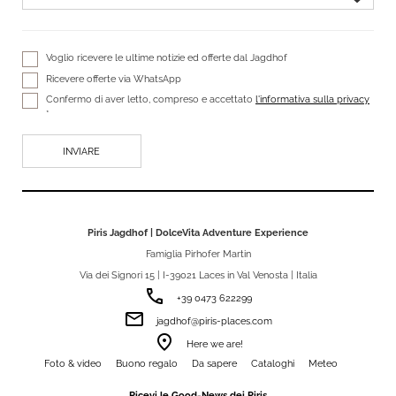
Voglio ricevere le ultime notizie ed offerte dal Jagdhof
Ricevere offerte via WhatsApp
Confermo di aver letto, compreso e accettato
l'informativa sulla privacy
*
Piris Jagdhof | DolceVita Adventure Experience
Famiglia Pirhofer Martin
Via dei Signori 15 | I-39021 Laces in Val Venosta | Italia
phone
+39 0473 622299
email
jagdhof@piris-places.com
room
Here we are!
Foto & video
Buono regalo
Da sapere
Cataloghi
Meteo
Ricevi le Good-News dei Piris