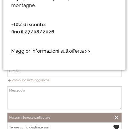
montagne.
-10% di sconto:
fino il 27/08/2026
+49
Maggior informazioni sull'offerta >>
In modo da potervi consigliare personalmente!
Raggiungibilità telefonica
campi indirizzo aggiuntivi
add
close
Nessun interesse particolare
favorite
Tenere conto degli interessi