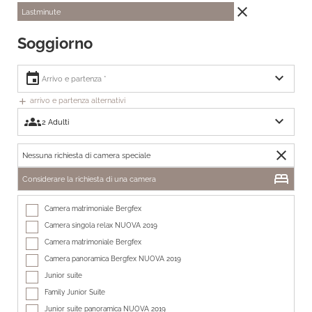
close
Lastminute
Soggiorno
expand_more
event
arrivo e partenza alternativi
add
expand_more
groups
close
Nessuna richiesta di camera speciale
bed
Considerare la richiesta di una camera
Camera matrimoniale Bergfex
Camera singola relax NUOVA 2019
Camera matrimoniale Bergfex
Camera panoramica Bergfex NUOVA 2019
Junior suite
Family Junior Suite
Junior suite panoramica NUOVA 2019