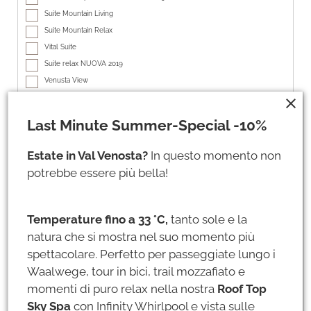
Suite Mountain Living
Suite Mountain Relax
Vital Suite
Suite relax NUOVA 2019
Venusta View
Suite tirolese
close
Suite San Martino NUOVA 2019
Last Minute Summer-Special -10%
Suite Hubertus
Suite San Antonio
Estate in Val Venosta?
In questo momento non
Suite pascoli incantati
potrebbe essere più bella!
Suite wellness NUOVA 2019
add
Temperature fino a 33 °C,
tanto sole e la
Aggiungi soggiorno
natura che si mostra nel suo momento più
spettacolare. Perfetto per passeggiate lungo i
Dati personali
Waalwege, tour in bici, trail mozzafiato e
momenti di puro relax nella nostra
Roof Top
Titolo *
Sky Spa
con Infinity Whirlpool e vista sulle