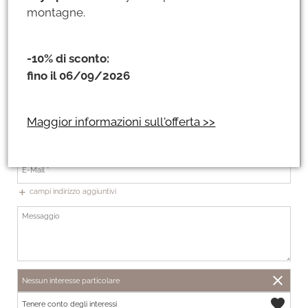
montagne.
-10% di sconto:
fino il 06/09/2026
+49
Maggior informazioni sull'offerta >>
In modo da potervi consigliare personalmente!
Raggiungibilità telefonica
campi indirizzo aggiuntivi
add
close
Nessun interesse particolare
favorite
Tenere conto degli interessi