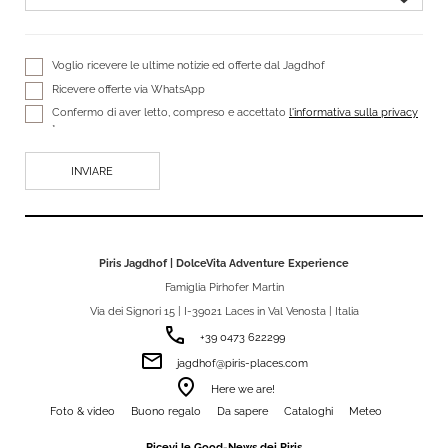
Voglio ricevere le ultime notizie ed offerte dal Jagdhof
Ricevere offerte via WhatsApp
Confermo di aver letto, compreso e accettato
l'informativa sulla privacy
*
Piris Jagdhof | DolceVita Adventure Experience
Famiglia Pirhofer Martin
Via dei Signori 15 | I-39021 Laces in Val Venosta | Italia
phone
+39 0473 622299
email
jagdhof@piris-places.com
room
Here we are!
Foto & video
Buono regalo
Da sapere
Cataloghi
Meteo
Ricevi le Good-News dei Piris