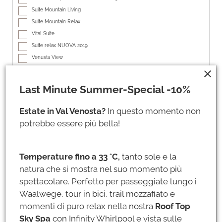
Suite Mountain Living
Suite Mountain Relax
Vital Suite
Suite relax NUOVA 2019
Venusta View
Suite tirolese
close
Suite San Martino NUOVA 2019
Last Minute Summer-Special -10%
Suite Hubertus
Suite San Antonio
Estate in Val Venosta?
In questo momento non
Suite pascoli incantati
potrebbe essere più bella!
Suite wellness NUOVA 2019
add
Temperature fino a 33 °C,
tanto sole e la
Aggiungi soggiorno
natura che si mostra nel suo momento più
spettacolare. Perfetto per passeggiate lungo i
Dati personali
Waalwege, tour in bici, trail mozzafiato e
momenti di puro relax nella nostra
Roof Top
Titolo *
Sky Spa
con Infinity Whirlpool e vista sulle