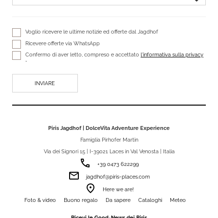
Voglio ricevere le ultime notizie ed offerte dal Jagdhof
Ricevere offerte via WhatsApp
Confermo di aver letto, compreso e accettato
l'informativa sulla privacy
*
Piris Jagdhof | DolceVita Adventure Experience
Famiglia Pirhofer Martin
Via dei Signori 15 | I-39021 Laces in Val Venosta | Italia
phone
+39 0473 622299
email
jagdhof@piris-places.com
room
Here we are!
Foto & video
Buono regalo
Da sapere
Cataloghi
Meteo
Ricevi le Good-News dei Piris