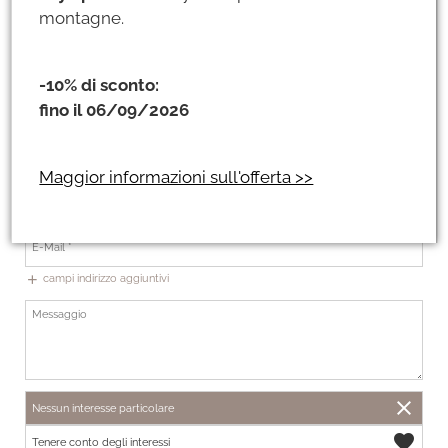
montagne.
-10% di sconto:
fino il 06/09/2026
+49
Maggior informazioni sull'offerta >>
In modo da potervi consigliare personalmente!
Raggiungibilità telefonica
campi indirizzo aggiuntivi
add
close
Nessun interesse particolare
favorite
Tenere conto degli interessi