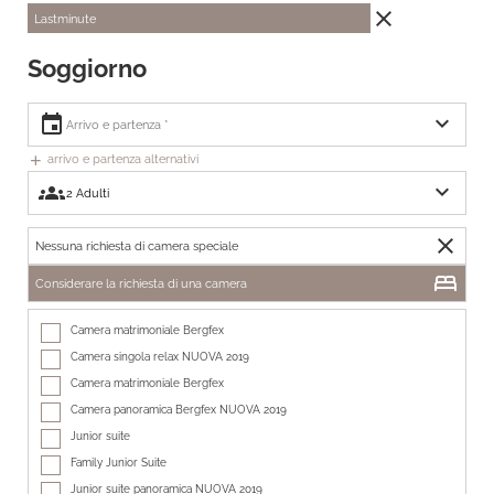
close
Lastminute
Soggiorno
expand_more
event
arrivo e partenza alternativi
add
expand_more
groups
close
Nessuna richiesta di camera speciale
bed
Considerare la richiesta di una camera
Camera matrimoniale Bergfex
Camera singola relax NUOVA 2019
Camera matrimoniale Bergfex
Camera panoramica Bergfex NUOVA 2019
Junior suite
Family Junior Suite
Junior suite panoramica NUOVA 2019