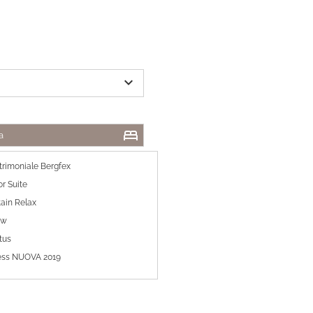
expand_more
bed
a
rimoniale Bergfex
or Suite
ain Relax
ew
tus
ness NUOVA 2019