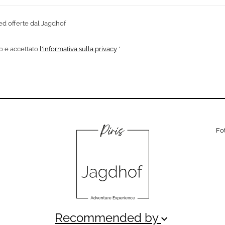
 ed offerte dal Jagdhof
o e accettato
l'informativa sulla privacy
*
Fo
Recommended by
keyboard_arrow_down