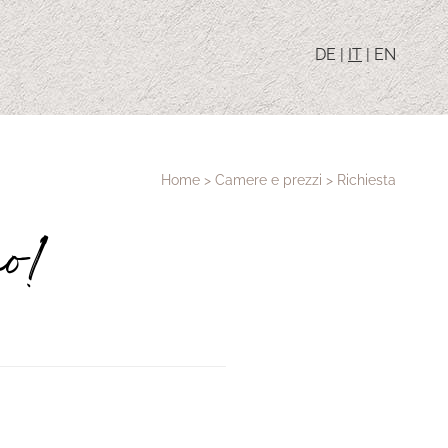
DE
|
IT
|
EN
Home
>
Camere e prezzi
>
Richiesta
mo!