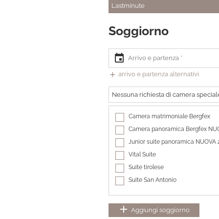
Lastminute
Soggiorno
event
add
arrivo e partenza alternativi
Nessuna richiesta di camera special
Camera matrimoniale Bergfex
Camera panoramica Bergfex NU
Junior suite panoramica NUOVA 
Vital Suite
Suite tirolese
Suite San Antonio
add
Aggiungi soggiorno