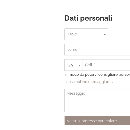
Dati personali
Titolo *
+49
In modo da potervi consigliare pers
add
campi indirizzo aggiuntivi
Nessun interesse particolare