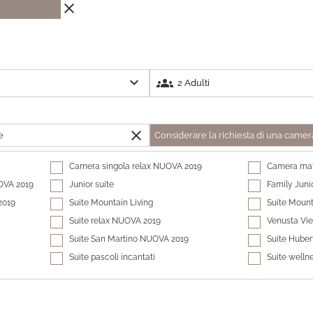
close
expand_more
groups
close
e
Considerare la richiesta di una camer
Camera singola relax NUOVA 2019
Camera mat
OVA 2019
Junior suite
Family Juni
2019
Suite Mountain Living
Suite Mount
Suite relax NUOVA 2019
Venusta Vi
Suite San Martino NUOVA 2019
Suite Huber
Suite pascoli incantati
Suite well