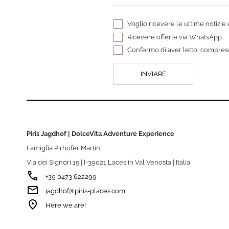
Voglio ricevere le ultime notizie
Ricevere offerte via WhatsApp
Confermo di aver letto, compres
Piris Jagdhof | DolceVita Adventure Experience
Famiglia Pirhofer Martin
Via dei Signori 15 | I-39021 Laces in Val Venosta | Italia
phone
+39 0473 622299
email
jagdhof@piris-places.com
room
Here we are!