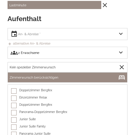
close
Lastminute
Aufenthalt
expand_more
event
alternative An- & Abreise
add
expand_more
groups
close
Kein spezieller Zimmerwunsch
bed
Zimmerwunsch berücksichtigen
Doppelzimmer Bergfex
Einzelzimmer Relax
Doppelzimmer Bergfex
Panorama-Doppelzimmer Bergfex
Junior Suite
Junior Suite Family
Panorama Junior Suite