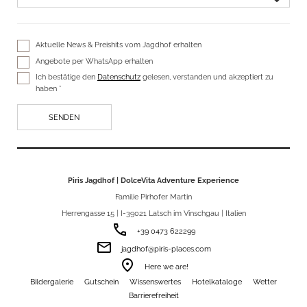
Aktuelle News & Preishits vom Jagdhof erhalten
Angebote per WhatsApp erhalten
Ich bestätige den
Datenschutz
gelesen, verstanden und akzeptiert zu
haben *
Piris Jagdhof | DolceVita Adventure Experience
Familie Pirhofer Martin
Herrengasse 15 | I-39021 Latsch im Vinschgau | Italien
phone
+39 0473 622299
email
jagdhof@piris-places.com
room
Here we are!
Bildergalerie
Gutschein
Wissenswertes
Hotelkataloge
Wetter
Barrierefreiheit