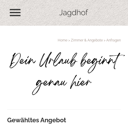
menu
Home
>
Zimmer & Angebote
>
Anfragen
Dein Urlaub beginnt
genau hier
Gewähltes Angebot