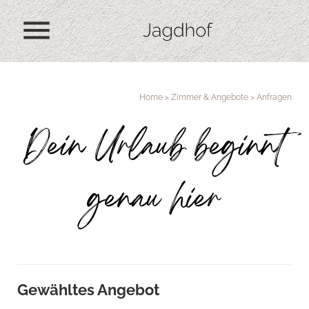
menu
Home
>
Zimmer & Angebote
>
Anfragen
Dein Urlaub beginnt
genau hier
Gewähltes Angebot