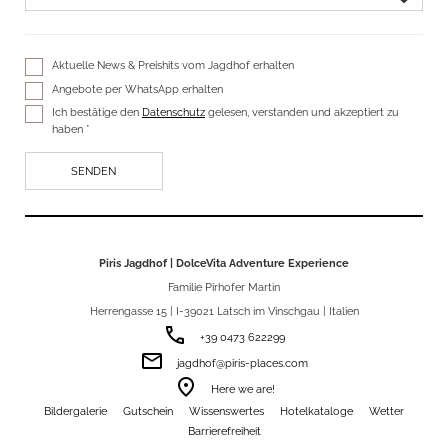
Aktuelle News & Preishits vom Jagdhof erhalten
Angebote per WhatsApp erhalten
Ich bestätige den
Datenschutz
gelesen, verstanden und akzeptiert zu
haben *
Piris Jagdhof | DolceVita Adventure Experience
Familie Pirhofer Martin
Herrengasse 15 | I-39021 Latsch im Vinschgau | Italien
phone
+39 0473 622299
email
jagdhof@piris-places.com
room
Here we are!
Bildergalerie
Gutschein
Wissenswertes
Hotelkataloge
Wetter
Barrierefreiheit