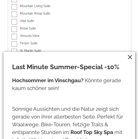
Mountain Living Suite
Mountain Relax Suite
Vital Suite
Relax Suite
Venusta View
Tiroler Suite
St. Martin Suite
close
Hubertus Suite
Last Minute Summer-Special -10%
St. Antonius Suite
Almrauschsuite
Hochsommer im Vinschgau?
Könnte gerade
Wellnesssuite
kaum schöner sein!
add
Aufenthalt hinzufügen
Sonnige Aussichten und die Natur zeigt sich
gerade von ihrer allerbesten Seite. Perfekt für
Persönliche Daten
Waalwege, Bike-Touren, fetzige Trails &
entspannte Stunden im
Roof Top Sky Spa
mit
Anrede *