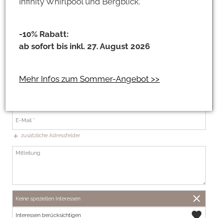
Infinity Whirlpool und Bergblick.
-10% Rabatt:
ab sofort bis inkl. 27. August 2026
+49
Mehr Infos zum Sommer-Angebot >>
Damit wir Sie persönlich beraten können!
Erreichbarkeit Telefon
zusätzliche Adressfelder
add
close
Keine speziellen Interessen
favorite
Interessen berücksichtigen