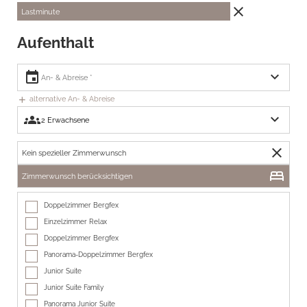
close
Lastminute
Aufenthalt
expand_more
event
alternative An- & Abreise
add
expand_more
groups
close
Kein spezieller Zimmerwunsch
bed
Zimmerwunsch berücksichtigen
Doppelzimmer Bergfex
Einzelzimmer Relax
Doppelzimmer Bergfex
Panorama-Doppelzimmer Bergfex
Junior Suite
Junior Suite Family
Panorama Junior Suite