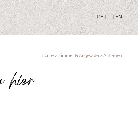
DE
|
IT
|
EN
Home
>
Zimmer & Angebote
>
Anfragen
u hier