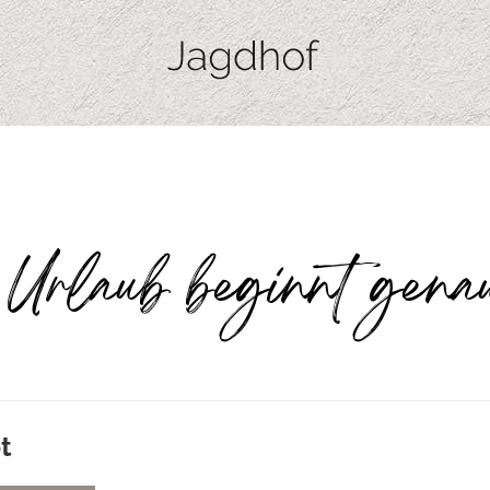
Urlaub beginnt gena
t