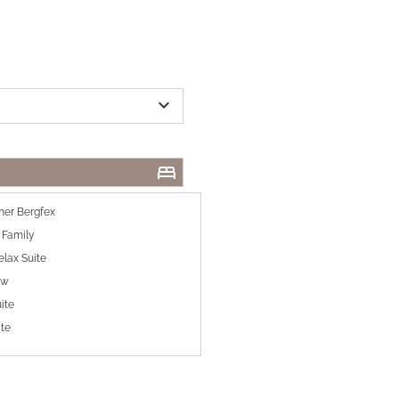
expand_more
bed
er Bergfex
e Family
lax Suite
ew
ite
ite