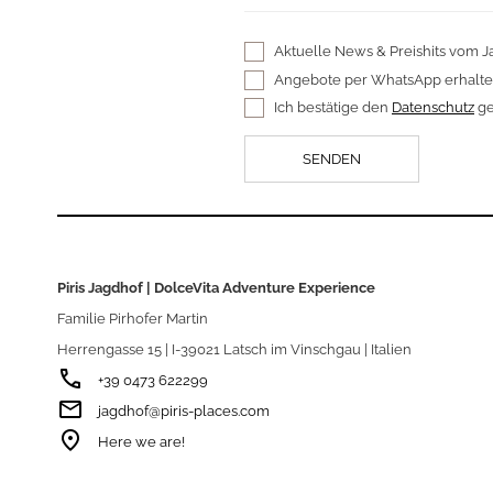
Aktuelle News & Preishits vom J
Angebote per WhatsApp erhalt
Ich bestätige den
Datenschutz
ge
Piris Jagdhof | DolceVita Adventure Experience
Familie Pirhofer Martin
Herrengasse 15 | I-39021 Latsch im Vinschgau | Italien
phone
+39 0473 622299
email
jagdhof@piris-places.com
room
Here we are!