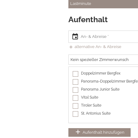
Lastminute
Aufenthalt
event
add
alternative An- & Abreise
Kein spezieller Zimmerwunsch
Doppelzimmer Bergfex
Panorama-Doppelzimmer Bergfe
Panorama Junior Suite
Vital Suite
Tiroler Suite
St. Antonius Suite
add
Aufenthalt hinzufügen