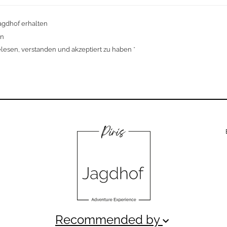
agdhof erhalten
en
lesen, verstanden und akzeptiert zu haben *
Recommended by
keyboard_arrow_down