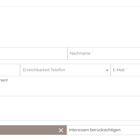
Erreichbarkeit Telefon
nen!
close
Interessen berücksichtigen