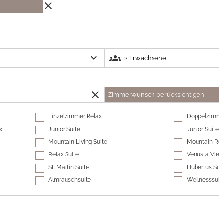
close
expand_more
groups
close
Zimmerwunsch berücksichtigen
Einzelzimmer Relax
Doppelzimm
x
Junior Suite
Junior Suit
Mountain Living Suite
Mountain Re
Relax Suite
Venusta Vi
St. Martin Suite
Hubertus Su
Almrauschsuite
Wellnesssu