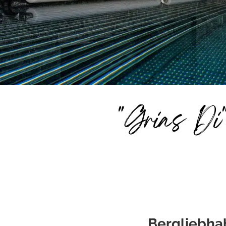
"Grias Di"
Bergliebha