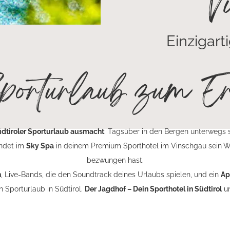
V
Einzigart
orturlaub zum Er
dtiroler Sporturlaub ausmacht
: Tagsüber in den Bergen unterwegs se
indet im
Sky Spa
in deinem Premium Sporthotel im Vinschgau sein Wol
bezwungen hast.
n
, Live-Bands, die den Soundtrack deines Urlaubs spielen, und ein
Ap
n Sporturlaub in Südtirol.
Der Jagdhof – Dein Sporthotel in Südtirol
un