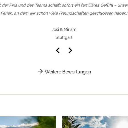
t der Piris und des Teams schafft sofort ein familiäres Gefühl – unser
Ferien, an dem wir schon viele Freundschaften geschlossen haben."
Josi & Miriam
Stuttgart
keyboard_arrow_left
keyboard_arrow_right
arrow_forward
Weitere Bewertungen