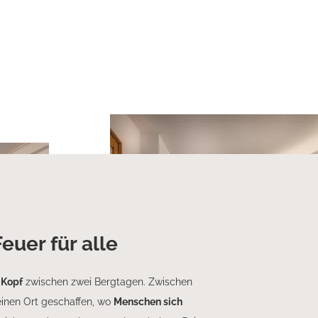
euer für alle
 Kopf
zwischen zwei Bergtagen. Zwischen
inen Ort geschaffen, wo
Menschen sich
arrow_forward
Mountain Relax Suite