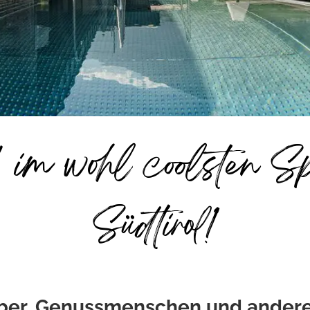
 im wohl coolsten Sp
Südtirol!
ber, Genussmenschen und andere